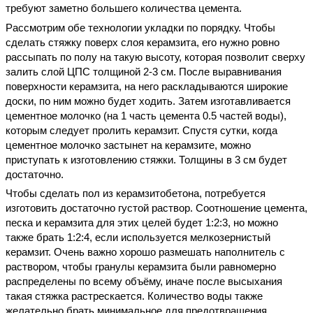
требуют заметно большего количества цемента.
Рассмотрим обе
технологии укладки
по порядку. Чтобы
сделать стяжку поверх слоя керамзита, его нужно ровно
рассыпать по полу на такую высоту, которая позволит сверху
залить слой ЦПС толщиной 2-3 см. После выравнивания
поверхности керамзита, на него раскладываются широкие
доски, по ним можно будет ходить. Затем изготавливается
цементное молочко (на 1 часть цемента 0.5 частей воды),
которым следует пролить керамзит. Спустя сутки, когда
цементное молочко застынет на керамзите, можно
приступать к изготовлению стяжки. Толщины в 3 см будет
достаточно.
Чтобы сделать пол из керамзитобетона, потребуется
изготовить достаточно густой раствор. Соотношение цемента,
песка и керамзита для этих целей будет 1:2:3, но можно
также брать 1:2:4, если используется мелкозернистый
керамзит. Очень важно хорошо размешать наполнитель с
раствором, чтобы гранулы керамзита были равномерно
распределены по всему объёму, иначе после высыхания
такая стяжка растрескается. Количество воды также
желательно брать минимальное для предотвращения