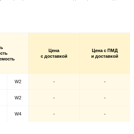
ть
Цена
Цена с ПМД
сть
с доставкой
и доставкой
емость
W2
-
-
W2
-
-
W4
-
-