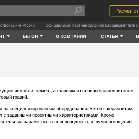
Расчет с
 стройрынке России
Официальный партнер холдинга Евроцемент груп с 
НТ
БЕТОН
О КОМПАНИИ
СТАТЬИ
жущим является цемент, а главным и основным наполнителем
товый гравий.
ся на специализированном оборудовании.
Бетон с керамзитом
,
ал с заданными проектными характеристиками. Кроме
лнительные параметры: теплопроводность и шумопоглощение.