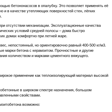
мощью бетононасосов в опалубку. Это позволяет применять её
но и в качестве утепляющих поверхностей стен, лёгких
.
при отсутствии механизации. Эксплуатационные качества
тических условий средней полосы – дома быстро
аких домах комфортно при летней жаре.
вес, непостоянный, но ориентировочно равный 400-500 кг/м
3
.
е марки бетона с керамзитом. Прочностные и другие
ания количеством и марками цементного вяжущего.
широкое применение как теплоизолирующий материал высокой
тобетонные в широком спектре назначения, большом
бавленными свойствами.
мзитобетона возможно: