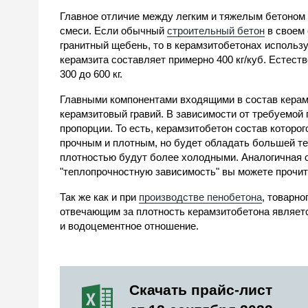
Главное отличие между легким и тяжелым бетоном -
смеси. Если обычный
строительный бетон
в своем 
гранитный щебень, то в керамзитобетонах использу
керамзита составляет примерно 400 кг/куб. Естестве
300 до 600 кг.
Главными компонентами входящими в состав кера
керамзитовый гравий. В зависимости от требуемой 
пропорции. То есть, керамзитобетон состав которо
прочным и плотным, но будет обладать большей т
плотностью будут более холодными. Аналогичная с
"теплопрочностную зависимость" вы можете прочи
Так же как и при
производстве пенобетона
, товарно
отвечающим за плотность керамзитобетона являетс
и водоцементное отношение.
Скачать прайс-лист