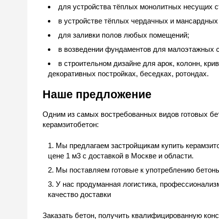
для устройства тёплых монолитных несущих с
в устройстве тёплых чердачных и мансардных
для заливки полов любых помещений;
в возведении фундаментов для малоэтажных 
в строительном дизайне для арок, колонн, кр
декоративных постройках, беседках, ротондах.
Наше предложение
Одним из самых востребованных видов готовых бе
керамзитобетон:
Мы предлагаем застройщикам
купить
керамзит
цене 1 м
3
с
доставкой в Москве
и области.
Мы поставляем готовые к употреблению бетон
У нас продуманная логистика, профессионализ
качество доставки
Заказать бетон, получить квалифицированную кон