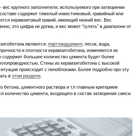
 вес крупного заполнителя, используемого при затворении
составе содержит тяжелый известняковый, гравийный или
ется керамзитовый гравий, имеющий низкий вес. Вес
нно, это цифра не догма, и вес может "гулять" в диапазоне от
мзитобетона являются:
портландцемент
, песок, вода,
прочности и плотности керамзитобетона, изменяются их
го содержит большее количество цемента будет более
еплопроводностью. Стены из керамзитобетона с высокой
итуация происходит с пеноблоками. Более подробно про эту
тать в
этом разделе
.
го бетона, цементного раствора и т.п главным критерием
я количество цемента, входящего в состав затворения смеси