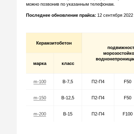
можно позвонив по указанным телефонам.
Последнее обновление прайса:
12 сентября 2022
Керамзитобетон
подвижнос
морозостойко
воднонепроница
марка
класс
m-100
В-7,5
П2-П4
F50
m-150
В-12,5
П2-П4
F50
m-200
В-15
П2-П4
F100