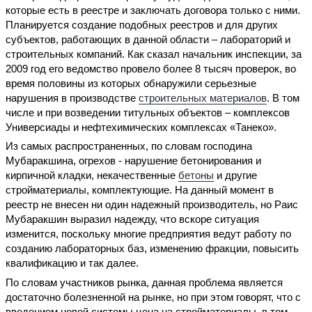
которые есть в реестре и заключать договора только с ними.
Планируется создание подобных реестров и для других
субъектов, работающих в данной области – лабораторий и
строительных компаний. Как сказал начальник инспекции, за
2009 год его ведомство провело более 8 тысяч проверок, во
время половины из которых обнаружили серьезные
нарушения в производстве
строительных материалов
. В том
числе и при возведении титульных объектов – комплексов
Универсиады и нефтехимических комплексах «Танеко».
Из самых распространенных, по словам господина
Мубаракшина, огрехов - нарушение бетонирования и
кирпичной кладки, некачественные
бетоны
и другие
стройматериалы, комплектующие. На данный момент в
реестр не внесен ни один надежный производитель, но Раис
Мубаракшин выразил надежду, что вскоре ситуация
изменится, поскольку многие предприятия ведут работу по
созданию лабораторных баз, изменению фракции, повысить
квалификацию и так далее.
По словам участников рынка, данная проблема является
достаточно болезненной на рынке, но при этом говорят, что с
введением новой системы цена на стройматериалы, в том