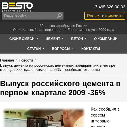
+7 495 626-00-02
Расчет стоимости
30 лет на стройрынке России
Официальный партнер холдинга Евроцемент груп с 2009 года
СУХИЕ СМЕСИ
ЦЕМЕНТ
БЕТОН
О КОМПАНИИ
СТАТЬИ
ВОПРОСЫ
КОНТАКТЫ
Главная
/
Новости
/
Выпуск цемента на российских цементных предприятиях в четыре
месяца 2009 года снизился на 36% – сообщают эксперты
Выпуск российского цемента в
первом квартале 2009 -36%
Как сообщил в
совеем
интервью,
данном