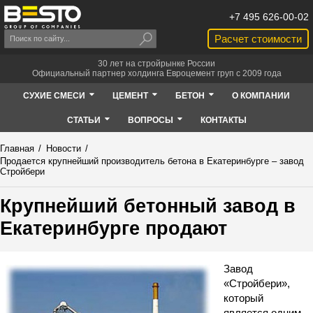
+7 495 626-00-02
Расчет стоимости
30 лет на стройрынке России
Официальный партнер холдинга Евроцемент груп с 2009 года
СУХИЕ СМЕСИ
ЦЕМЕНТ
БЕТОН
О КОМПАНИИ
СТАТЬИ
ВОПРОСЫ
КОНТАКТЫ
Главная
/
Новости
/
Продается крупнейший производитель бетона в Екатеринбурге – завод
Стройбери
Крупнейший бетонный завод в
Екатеринбурге продают
Завод
«Стройбери»,
который
является одним