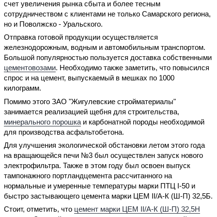
счет увеличения рынка сбыта и более тесным
сотрудничеством с клиентами не только Самарского региона,
но и Поволжско - Уральского.
Отправка готовой продукции осуществляется
железнодорожным, водным и автомобильным транспортом.
Большой популярностью пользуется доставка собственными
цементовозами
. Необходимо также заметить, что повысился
спрос и на цемент, выпускаемый в мешках по 1000
килограмм.
Помимо этого ЗАО "Жигулевские стройматериалы"
занимается реализацией щебня для строительства,
минерального порошка
и карбонатной породы необходимой
для производства асфальтобетона.
Для улучшения экологической обстановки летом этого года
на вращающейся печи №3 был осуществлен запуск нового
электрофильтра. Также в этом году был освоен выпуск
тампонажного портландцемента рассчитанного на
нормальные и умеренные температуры марки ПТЦ I-50 и
быстро застывающего цемента марки ЦЕМ II/A-К (Ш-П) 32,5Б.
Стоит, отметить, что
цемент марки ЦЕМ II/A-К (Ш-П) 32,5Н