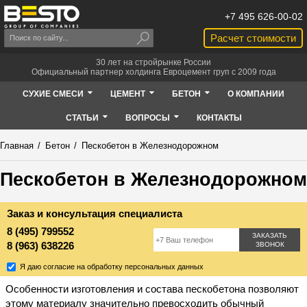
+7 495 626-00-02
Расчет стоимости
30 лет на стройрынке России
Официальный партнер холдинга Евроцемент груп с 2009 года
СУХИЕ СМЕСИ
ЦЕМЕНТ
БЕТОН
О КОМПАНИИ
СТАТЬИ
ВОПРОСЫ
КОНТАКТЫ
Главная
/
Бетон
/
Пескобетон в Железнодорожном
Пескобетон в Железнодорожном
Заказ и консультация специалиста
8 (495) 799552
ЗАКАЗАТЬ
8 (963) 638226
ЗВОНОК
Я даю согласие на обработку персональных данных
Особенности
изготовления
и состава пескобетона позволяют
этому материалу значительно превосходить обычный