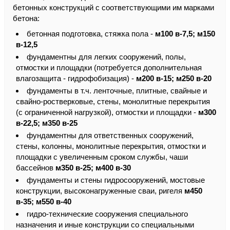
бетонных конструкций с соответствующими им марками
бетона:
бетонная подготовка, стяжка пола -
м100 в-7,5; м150
в-12,5
фундаментны для легких сооружений, полы,
отмостки и площадки (потребуется дополнительная
влагозащита - гидрофобизация) -
м200 в-15; м250 в-20
фундаменты в т.ч. ленточные, плитные, свайные и
свайно-ростверковые, стены, монолитные перекрытия
(с ограниченной нагрузкой), отмостки и площадки -
м300
в-22,5; м350 в-25
фундаментны для ответственных сооружений,
стены, колонны, монолитные перекрытия, отмостки и
площадки с увеличенным сроком службы, чаши
бассейнов
м350 в-25; м400 в-30
фундаменты и стены гидросооружений, мостовые
конструкции, высоконагруженные сваи, ригеля
м450
в-35; м550 в-40
гидро-технические сооружения специального
назначения и иные конструкции со специальными