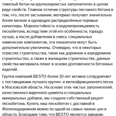
тяжелый бетон на крупнозернистых заполнителях в целом
ряде свойств. Главное отличие структуры песчаного бетона в
том, что, после застывания, материал получает значительно
более мелкие и однородно распределённые поровые
капилляры. Морозостойкость и водонепроницаемость
пескобетона, вследствие этой его особенности, гораздо
лучше, а после добавлении в смесь специальных
химических компонентов, эти показатели могут быть
дополнительно увеличены. Очевидно, что в некоторых
отраслях строительства, таких как дорожное и аэродромное
строительство, а также в жилищном строительстве, данные
свойства материала лежат в основе долговечности бетонных
изделий.
Группа компаний BESTO более 20 лет активно сотрудничает
с поставщиками лучшего крупно- и мелкофракционного песка
в Московской области
. На основе этих чистых заполнителей,
качественного марочного цемента и специальных
минеральных добавок, мы создали собственный рецепт
пескобетона.
Купить
наш
пескобетон
с доставкой
в
Железнодорожном
можно по одной из самых
низких цен
в
области. Благодаря тому, что BESTO является
заводом-