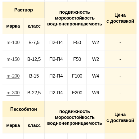
Раствор
подвижность
Цена
морозостойкость
с доставкой
воднонепроницаемость
марка
класс
m-100
В-7,5
П2-П4
F50
W2
-
m-150
В-12,5
П2-П4
F50
W2
-
m-200
В-15
П2-П4
F100
W4
-
m-300
В-22,5
П2-П4
F200
W6
-
Пескобетон
подвижность
Цена
морозостойкость
с доставкой
воднонепроницаемость
марка
класс