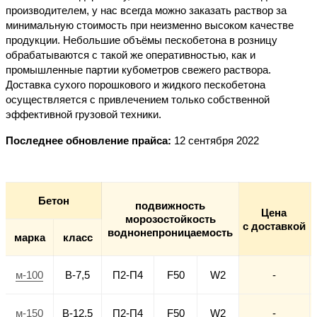
производителем
, у нас всегда можно
заказать
раствор за
минимальную
стоимость
при неизменно высоком качестве
продукции. Небольшие
объёмы
пескобетона
в розницу
обрабатываются с такой же оперативностью, как и
промышленные партии
кубометров
свежего
раствора.
Доставка
сухого
порошкового и жидкого пескобетона
осуществляется с привлечением только собственной
эффективной грузовой техники.
Последнее обновление прайса:
12 сентября 2022
Бетон
подвижность
Цена
морозостойкость
с доставкой
воднонепроницаемость
марка
класс
м-100
В-7,5
П2-П4
F50
W2
-
м-150
В-12,5
П2-П4
F50
W2
-