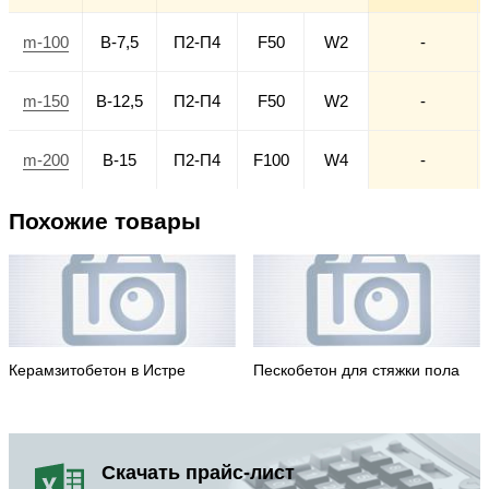
m-100
В-7,5
П2-П4
F50
W2
-
m-150
В-12,5
П2-П4
F50
W2
-
m-200
В-15
П2-П4
F100
W4
-
Похожие товары
Керамзитобетон в Истре
Пескобетон для стяжки пола
Скачать прайс-лист