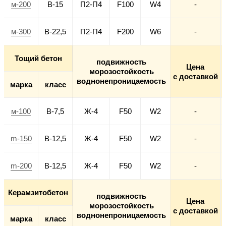
м-200
В-15
П2-П4
F100
W4
-
м-300
В-22,5
П2-П4
F200
W6
-
Тощий бетон
подвижность
Цена
морозостойкость
с доставкой
воднонепроницаемость
марка
класс
м-100
В-7,5
Ж-4
F50
W2
-
m-150
В-12,5
Ж-4
F50
W2
-
m-200
В-12,5
Ж-4
F50
W2
-
Керамзитобетон
подвижность
Цена
морозостойкость
с доставкой
воднонепроницаемость
марка
класс