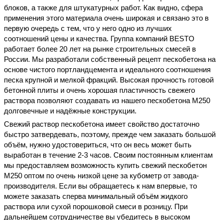
блоков, а также для штукатурных работ. Как видно, сфера
применения этого материала очень широкая и связано это в
первую очередь с тем, что у него одно из лучших
соотношений цены и качества. Группа компаний BESTO
работает более 20 лет на рынке
строительных
смесей в
России. Мы разработали собственный рецепт пескобетона на
основе чистого портландцемента и идеального соотношения
песка крупной и мелкой фракций. Высокая прочность готовой
бетонной плиты и очень хорошая пластичность свежего
раствора позволяют создавать из нашего пескобетона М250
долговечные и надёжные конструкции.
Свежий раствор пескобетона имеет свойство достаточно
быстро затвердевать, поэтому, прежде чем
заказать
большой
объём
, нужно удостовериться, что он весь может быть
выработан в течение 2-3 часов. Своим постоянным клиентам
мы предоставляем возможность
купить
свежий
пескобетон
М250
оптом
по очень
низкой цене
за
кубометр
от завода-
производителя
. Если вы обращаетесь к нам впервые, то
можете
заказать
сперва
минимальный
объём
жидкого
раствора или
сухой
порошковой смеси
в розницу
. При
дальнейшем сотрудничестве вы убедитесь в высоком