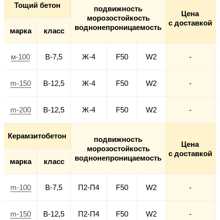
Тощий бетон
подвижность
Цена
морозостойкость
с доставкой
воднонепроницаемость
марка
класс
м-100
В-7,5
Ж-4
F50
W2
-
m-150
В-12,5
Ж-4
F50
W2
-
m-200
В-12,5
Ж-4
F50
W2
-
Керамзитобетон
подвижность
Цена
морозостойкость
с доставкой
воднонепроницаемость
марка
класс
m-100
В-7,5
П2-П4
F50
W2
-
m-150
В-12,5
П2-П4
F50
W2
-