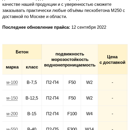
качестве нашей продукции и с уверенностью сможете
заказывать практически любые объёмы пескобетона М250
с
доставкой
по Москве
и области.
Последнее обновление прайса:
12 сентября 2022
Бетон
подвижность
Цена
морозостойкость
с доставкой
воднонепроницаемость
марка
класс
м-100
В-7,5
П2-П4
F50
W2
-
м-150
В-12,5
П2-П4
F50
W2
-
м-200
В-15
П2-П4
F100
W4
-
м-550
В-40
П2-П5
F300
W14
-