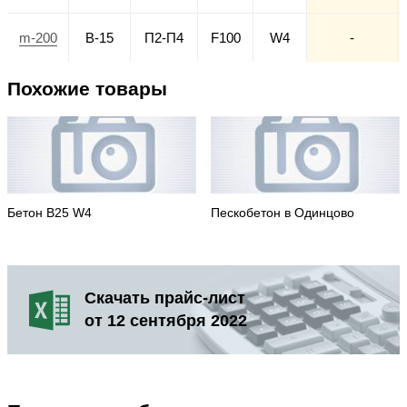
m-200
В-15
П2-П4
F100
W4
-
Похожие товары
Бетон В25 W4
Пескобетон в Одинцово
Скачать прайс-лист
от 12 сентября 2022