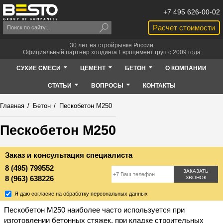
+7 495 626-00-02
Расчет стоимости
30 лет на стройрынке России
Официальный партнер холдинга Евроцемент груп с 2009 года
СУХИЕ СМЕСИ
ЦЕМЕНТ
БЕТОН
О КОМПАНИИ
СТАТЬИ
ВОПРОСЫ
КОНТАКТЫ
Главная
/
Бетон
/
Пескобетон М250
Пескобетон М250
Заказ и консультация специалиста
8 (495) 799552
ЗАКАЗАТЬ
8 (963) 638226
ЗВОНОК
Я даю согласие на обработку персональных данных
Пескобетон М250 наиболее часто используется при
изготовлении бетонных стяжек, при кладке строительных