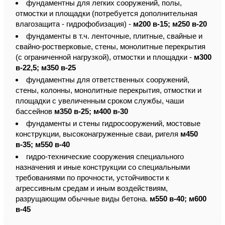
фундаментны для легких сооружений, полы,
отмостки и площадки (потребуется дополнительная
влагозащита - гидрофобизация) -
м200 в-15; м250 в-20
фундаменты в т.ч. ленточные, плитные, свайные и
свайно-ростверковые, стены, монолитные перекрытия
(с ограниченной нагрузкой), отмостки и площадки -
м300
в-22,5; м350 в-25
фундаментны для ответственных сооружений,
стены, колонны, монолитные перекрытия, отмостки и
площадки с увеличенным сроком службы, чаши
бассейнов
м350 в-25; м400 в-30
фундаменты и стены гидросооружений, мостовые
конструкции, высоконагруженные сваи, ригеля
м450
в-35; м550 в-40
гидро-технические сооружения специального
назначения и иные конструкции со специальными
требованиями по прочности, устойчивости к
агрессивным средам и иным воздействиям,
разрущающим обычные виды бетона.
м550 в-40; м600
в-45