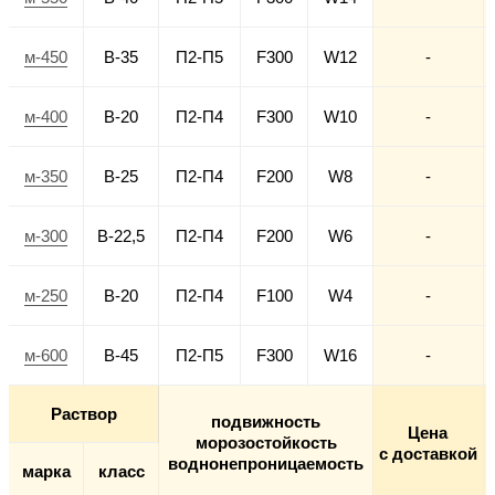
м-450
В-35
П2-П5
F300
W12
-
м-400
В-20
П2-П4
F300
W10
-
м-350
В-25
П2-П4
F200
W8
-
м-300
В-22,5
П2-П4
F200
W6
-
м-250
В-20
П2-П4
F100
W4
-
м-600
В-45
П2-П5
F300
W16
-
Раствор
подвижность
Цена
морозостойкость
с доставкой
воднонепроницаемость
марка
класс