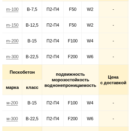
m-100
В-7,5
П2-П4
F50
W2
-
m-150
В-12,5
П2-П4
F50
W2
-
m-200
В-15
П2-П4
F100
W4
-
m-300
В-22,5
П2-П4
F200
W6
-
Пескобетон
подвижность
Цена
морозостойкость
с доставкой
воднонепроницаемость
марка
класс
м-200
В-15
П2-П4
F100
W4
-
м-300
В-22,5
П2-П4
F200
W6
-