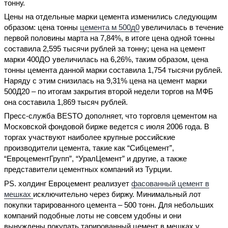
тонну.
Цены на отдельные марки цемента изменились следующим
образом: цена тонны
цемента м 500д0
увеличилась в течение
первой половины марта на 7,84%, в итоге цена одной тонны
составила 2,595 тысячи рублей за тонну; цена на цемент
марки 400ДО увеличилась на 6,26%, таким образом, цена
тонны цемента данной марки составила 1,754 тысячи рублей.
Наряду с этим снизилась на 9,31% цена на цемент марки
500Д20 – по итогам закрытия второй недели торгов на МФБ
она составила 1,869 тысяч рублей.
Пресс-служба BESTO дополняет, что торговля цементом на
Московской фондовой бирже ведется с июля 2006 года. В
торгах участвуют наиболее крупные российские
производители цемента, такие как “Сибцемент”,
“ЕвроцементГрупп”, “УралЦемент” и другие, а также
представители цементных компаний из Турции.
PS. холдинг Евроцемент реализует
фасованный цемент в
мешках
исключительно через биржу. Минимальный лот
покупки тарированного цемента – 500 тонн. Для небольших
компаний подобные лоты не совсем удобны и они
вынуждены покупать тарированный цемент в мешках у