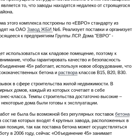
 является то, что заводы находятся недалеко от строящегося
айона.
ма этого комплекса построены по «ЕВРО» стандарту из
водят на ОАО
Завод ЖБИ
№6. Реализует поставки и организует
осящееся к предприятиям Группы ЛСР. Дома "ЕВРО" -
ет использоваться как кладовое помещение, поэтому к
нимание, чтобы гарантировать качество и безопасность
«Объединение 45» работает, используя новое оборудование, что
сококачественных бетона и
раствора
классов В15, В20, В30.
рывок в сфере строительства жилой недвижимости. В
ирных домов, каждый из которых сочетает в себе
знес-класса. Темпы строительства достаточно высокие –
ю некоторые дома были готовы к эксплуатации.
 работ не была бы возможной без регулярных поставок
бетона
в состав которых входят 4 крупных завода, расположенных в
ая позиция, так как поставка бетона может осуществляться
боту в 2006 году, сейчас «Объединение 45» занимает