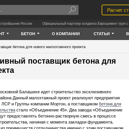
Расчет с
 стройрынке России
Официальный партнер холдинга Евроцемент груп с 
НТ
БЕТОН
О КОМПАНИИ
СТАТЬИ
тавщик бетона для нового малоэтажного проекта
зивный поставщик бетона для
екта
осковной Балашихе идет строительство эксклюзивного
айона Данный малоэтажный проект реализуют предприятия
 ЛСР и Группы компании Мортон, а поставщиком
бетона для
ельства
стало «Объединение 45». Два завода «Объединение
дут предоставлять бетонно-растворную смесь в процессе
строительства, начиная с момента закладки фундамента.
из преимуществ сотрудничества именно с этим поставщиком