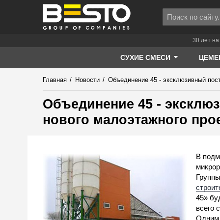
30 лет на
СУХИЕ СМЕСИ
ЦЕМЕ
Главная
/
Новости
/
Объединение 45 - эксклюзивный пос
Объединение 45 - эксклю
нового малоэтажного про
В подм
микрор
Группы
строит
45» бу
всего 
Одним 