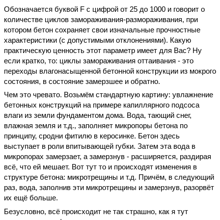
Обозначается буквой F с цифрой от 25 до 1000 и говорит о
количестве циклов замораживания-размораживания, при
котором бетон сохраняет свои изначальные прочностные
характеристики (с допустимыми отклонениями). Какую
практическую ценность этот параметр имеет для Вас? Ну
если кратко, то: циклы замораживания оттаивания - это
переходы влагонасыщенной бетонной конструкции из мокрого
состояния, в состояние замерзшее и обратно.
Чем это чревато. Возьмём стандартную картину: увлажнение
бетонных конструкций на примере капиллярного подсоса
влаги из земли фундаментом дома. Вода, тающий снег,
влажная земля и т.д., заполняет микропоры бетона по
принципу, сродни фитилю в керосинке. Бетон здесь
выступает в роли впитывающей губки. Затем эта вода в
микропорах замерзает, а замерзнув - расширяется, раздирая
всё, что ей мешает. Вот тут то и происходят изменения в
структуре бетона: микротрещины и т.д. Причём, в следующий
раз, вода, заполнив эти микротрещины и замерзнув, разорвёт
их ещё больше.
Безусловно, всё происходит не так страшно, как я тут