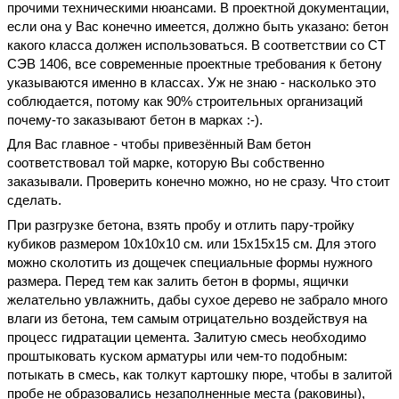
прочими техническими нюансами. В проектной документации,
если она у Вас конечно имеется, должно быть указано: бетон
какого класса должен использоваться. В соответствии со СТ
СЭВ 1406, все современные проектные требования к бетону
указываются именно в классах. Уж не знаю - насколько это
соблюдается, потому как 90% строительных организаций
почему-то заказывают бетон в марках :-).
Для Вас главное - чтобы привезённый Вам бетон
соответствовал той марке, которую Вы собственно
заказывали. Проверить конечно можно, но не сразу. Что стоит
сделать.
При разгрузке бетона, взять пробу и отлить пару-тройку
кубиков размером 10х10х10 см. или 15х15х15 см. Для этого
можно сколотить из дощечек специальные формы нужного
размера. Перед тем как залить бетон в формы, ящички
желательно увлажнить, дабы сухое дерево не забрало много
влаги из бетона, тем самым отрицательно воздействуя на
процесс гидратации цемента. Залитую смесь необходимо
проштыковать куском арматуры или чем-то подобным:
потыкать в смесь, как толкут картошку пюре, чтобы в залитой
пробе не образовались незаполненные места (раковины),