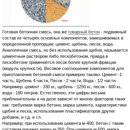
Готовая бетонная смесь, она же
товарный бетон
- подвижный
состав из четырёх основных компонентов, замешиваемых в
определенной пропорции: цемент, щебень, песок, вода.
Аналогичная смесь, но без использования щебня, называется
цементным раствором либо пескобетоном, правда в
пескобетоне применяется песок более крупной фракции
(модуль крупности). Весовое соотношение компонентов для
приготовления бетонной смеси примерно таково: Цемент -1
часть, Щебень 4 части, Песок - 2 части, Вода - 1/2 части.
Например: цемент - 330 кг., щебень - 1250 кг., песок - 600 кг.,
вода - 180 литров. Естественно, эти цифры весьма
приблизительны и на деле зависят от многих факторов таких
как: требуемая марка бетона, марка цемента, характеристики
щебня и песка, использования пластификаторов других
добавок, и т.д. и т.п.
Например: при использовании цемента м-400, бетон с таким
составом покажет марку м-250. При цементе м-500, марка