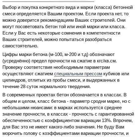
Выбор и покупка конкретного вида и марки (класса) бетонной
смеси определяется Вашим проектом. Если проекта нет, то
можно доверится рекомендациям Ваших строителей. Они
могут посоветовать бетон той или иной марки или класса.
Если у Вас есть некоторые сомнения в компетентности
Ваших строителей, можно попытаться разобраться
самостоятельно.
Цифры марки бетона (м-100, м-200 и т.д) обозначают
(усреднённо) предел прочности на сжатие в кгс/кв.см.
Проверку соответствия необходимым параметрам
осуществляют сжатием
специальным прессом
кубиков или
цилиндров, отлитых из пробы смеси, и выдержанных в
течение 28 суток нормального твердения.
В современных проектах бетон обозначается в классах. В
общем и целом, класс бетона - параметр сродни марке, но с
небольшими нюансами: в марках используется среднее
значение прочности, в классах - прочность с гарантированной
обеспеченностью с коэффициентом вариации 13%. Впрочем,
для Вас это не имеет какого-либо значения. Не буду Вам
морочить голову с коэффициентами вариации прочности, и