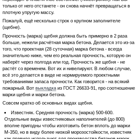
только от него отстанете - он снова начнёт превращаться в
плотную упругую массу.
Пожалуй, ещё несколько строк о крупном заполнителе
(щебне).
Прочность (марка) щебня должна быть примерно в 2 раза
больше, нежели расчётная марка бетона. Делается это из-за
того, что проектная (28 суточная) марка бетона - всегда
значительно ниже, чем его реальная прочность, которую он
наберёт через полгода или год. Прочность же щебня - не
растёт со временем. Вот их и нивелируют. В любом случае,
всё это делается в виде не нормируемого проектными
требованиями запаса прочности. Как говорится - на всякий
пожарный. Вот
выкладка
из ГОСТ 26633-91, про соотношение
марки щебня и марки бетона.
Совсем кратко об основных видах щебня.
Известняк. Средняя прочность (марка) 500-600.
Отдельные виды известняковых наполнителей (до 800)
вполне пригодны чтобы изготовить бетон вплоть до марки
М-350, но в виду более низкой морозостойкости, известняк
как правило используют для производства бетонов марок