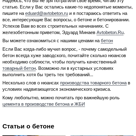
Надеюсь, что Вы не зря потратили свое время, читаю эту
статью. Если у Вас остались какие-то недопонятые моменты,
пишите на
eduard@avtobeton.ru
и я постараюсь ответить на
все, интересующие Вас вопросы, о бетоне и бетонировании.
Успехов Вам во всех строительных начинаниях. С
железобетонным приветом, Эдуард Минаев
Avtobeton.Ru
.
Вы можете ознакомиться с нашими ценами на
бетон
Если Вас когда-либо мучил вопрос, - почему самодельный
бетон всегда хуже заводского, почитайте сколько нюансов
необходимо соблюсти, чтобы получить качественный
товарный бетон
. Возможно ли в кустарных условиях
выполнить хотя бы треть тех требований...
Несколько слов о нюансах
производства товарного бетона
в
условиях надвигающегося экономического кризиса.
Кому любопытно, можно почитать про важнейшую роль
цемента в производстве бетона и ЖБИ
Статьи о бетоне