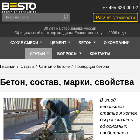
+7 495 626-00-02
Расчет стоимости
30 лет на стройрынке России
Официальный партнер холдинга Евроцемент груп с 2009 года
СУХИЕ СМЕСИ
ЦЕМЕНТ
БЕТОН
О КОМПАНИИ
СТАТЬИ
ВОПРОСЫ
КОНТАКТЫ
Главная
/
Статьи
/
Статьи о бетоне
/
Пропорции бетона
Бетон, состав, марки, свойства
В этой
небольшой
статье я хотел
бы рассказать
об основных
свойствах и