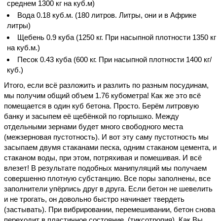
среднем 1300 кг на куб.м)
Вода 0.18 куб.м. (180 литров. Литры, они и в Африке
литры)
Щебень 0.9 куба (1250 кг. При насыпной плотности 1350 кг
на куб.м.)
Песок 0.43 куба (600 кг. При насыпной плотности 1400 кг/
куб.)
Итого, если всё разложить и разлить по разным посудинам,
мы получим общий объем 1.76 кубометра! Как же это всё
помещается в один куб бетона. Просто. Берём литровую
банку и засыпем её щебёнкой по горлышко. Между
отдельными зернами будет много свободного места
(межзерновая пустотность). И вот эту саму пустотность мы
засыпаем двумя стаканами песка, одним стаканом цемента, и
стаканом воды, при этом, потряхивая и помешивая. И всё
влезет! В результате подобных манипуляций мы получаем
совершенно плотную субстанцию. Все поры заполнены, все
заполнители упёрлись друг в друга. Если бетон не шевелить
и не трогать, он довольно быстро начинает твердеть
(застывать). При вибрировании, перемешивании, бетон снова
переходит в пластичное состояние. (тиксотропия). Как Вы