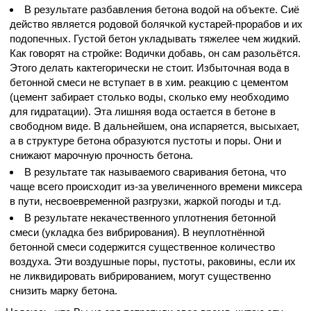
В результате разбавления бетона водой на объекте. Сиё
действо является родовой болячкой кустарей-прорабов и их
подопечных. Густой бетон укладывать тяжелее чем жидкий.
Как говорят на стройке: Водички добавь, он сам разольётся.
Этого делать кактегорически не стоит. Избыточная вода в
бетонной смеси не вступает в в хим. реакцию с цементом
(цемент забирает столько воды, сколько ему необходимо
для гидратации). Эта лишняя вода остается в бетоне в
свободном виде. В дальнейшем, она испаряется, высыхает,
а в структуре бетона образуются пустоты и поры. Они и
снижают марочную прочность бетона.
В результате так называемого сваривания бетона, что
чаще всего происходит из-за увеличенного времени миксера
в пути, несвоевременной разгрузки, жаркой погоды и т.д.
В результате некачественного уплотнения бетонной
смеси (укладка без вибрирования). В неуплотнённой
бетонной смеси содержится существенное количество
воздуха. Эти воздушные поры, пустоты, раковины, если их
не ликвидировать вибрированием, могут существенно
снизить марку бетона.