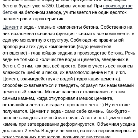
бетона будет уже м-350. Цифры условны! При
производстве
бетона
на бетонном заводе, учитывается не один десяток
параметров и характеристик.
Цемент
и вода - главные компоненты бетона. Собственно на
них возложена основная функция - связать все компоненты в
единую монолитную структуру. Соблюдение правильной
пропорции этих двух компонентов (водоцементное
отношение) - главнейшая задача в производстве бетона. Речь
ведь не только о количестве воды и цемента, введённых в
бетон. С этим, как раз, всё просто. Важно учесть все нюансы:
влажность щебня и песка, их влагопоглощение и т.д. и т.п.
Цемент, взаимодействуя с водой (гидратация цемента),
способен схватываться и твердеть, образуя так называемый
цементный камень. Многие наверно сталкивались с этим
самым камнем, когда откупоривали мешок цемента,
оставшийся лежать в сарае с прошлого лета :-) Ну и что же
получается. Цемент и вода - сами себе камень. Как-будто -
вполне самодостаточный материал. А вот и нет. Цементный
камень при затвердевании деформируется. Объемная усадка
достигает 2 мм/м. Вроде и не много, но из-за неравномерности
этих усадочных процессов, возникают внутренние