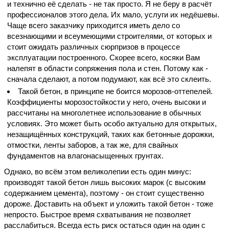
и технично её сделать - не так просто. Я не беру в расчёт
профессионалов этого дела. Их мало, услуги их недёшевы.
Чаще всего заказчику приходится иметь дело со
всезнающими и всеумеющими строителями, от которых и
стоит ожидать различных сюрпризов в процессе
эксплуатации построенного. Скорее всего, косяки Вам
налепят в области сопряжения пола и стен. Потому как -
сначала сделают, а потом подумают, как всё это склеить.
Такой бетон, в принципе не боится морозов-оттепелей.
Коэффициенты морозостойкости у него, очень высоки и
рассчитаны на многолетнее использование в обычных
условиях. Это может быть особо актуально для открытых,
незащищённых конструкций, таких как бетонные дорожки,
отмостки, ленты заборов, а так же, для свайных
фундаментов на влагонасыщенных грунтах.
Однако, во всём этом великолепии есть один минус:
производят такой бетон лишь высоких марок (с высоким
содержанием цемента), поэтому - он стоит существенно
дороже. Доставить на объект и уложить такой бетон - тоже
непросто. Быстрое время схватывания не позволяет
расслабиться. Всегда есть риск остаться один на один с