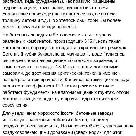
расписал, ведь фундаменты, как правило, защищены
гидроизоляцией, отмостками, гидрофобизаторами.
Увлажнение происходит не так интенсивно, не на всю
толщину бетона и т.д. Но хотелось бы, чтобы Вы более-
менее понимали природу процесса.
На бетонных заводах и бетоносмесительных узлах
различных комбинатов, производящих
ЖБИ
, испытания
контрольных образцов проводятся в критических режимах.
Бетонный кубик буквально вымачивают в воде ( или спец
растворе) с влагонасыщением по полной программе, и
замораживают разом до -18. И так - с промежуточными
замерами, до достижения критической точки, а именно -
потери расчётной прочности. Количество таких циклов вода-
лёд и есть коэффициент F. В таком режиме частично
работают фундаменты на влагонасыщенных грунтах, опоры
мостов, стоящие в воде, ну и прочие гидротехнические
сооружения.
Для увеличения морозостойкости, бетонные заводы
используют различные добавки в бетон, например
воздухововлекающие и т.д. Но морозостойкость, увеличенная
воздуховолекающими добавками (сверх нормы для этой