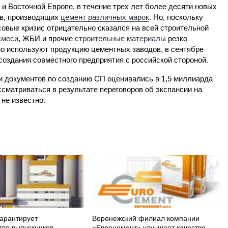
 и Восточной Европе, в течение трех лет более десяти новых
в, производящих
цемент различных марок
. Но, поскольку
овые кризис отрицательно сказался на всей строительной
смеси
, ЖБИ и прочие
строительные материалы
резко
но используют продукцию цементных заводов, в сентябре
 создания совместного предприятия с российской стороной.
и документов по созданию СП оценивались в 1,5 миллиарда
сматриваться в результате переговоров об экспансии на
 не известно.
арантирует
Воронежский филиал компании
тво выпускников
«Евроцемент» улучшает качество