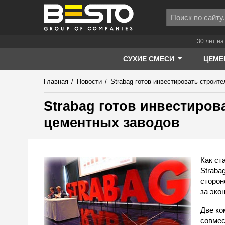
30 лет на
СУХИЕ СМЕСИ
ЦЕМЕ
Главная
/
Новости
/
Strabag готов инвестировать строит
Strabag готов инвестиров
цементных заводов
Как ст
Straba
сторон
за эко
Две ко
совмес