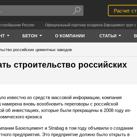
Расчет с
 стройрынке России
Официальный партнер холдинга Евроцемент груп с 
НТ
БЕТОН
О КОМПАНИИ
СТАТЬИ
ельство российских цементных заводов
ать строительство российских
ало известно из средств массовой информации, компания
g намерена вновь возобновить переговоры с российской
ой об инвестициях, которые были прекращены в 2008 году из-
номического кризиса
мпании Базелцемент и Strabag в том году объявили о создании
тного предприятия. Это предприятие должно было открыть в