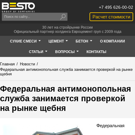
+7 495 626-00-02
Расчет стоимости
30 лет на стройрынке России
Официальный партнер холдинга Евроцемент груп с 2009 года
СУХИЕ СМЕСИ
ЦЕМЕНТ
БЕТОН
О КОМПАНИИ
СТАТЬИ
ВОПРОСЫ
КОНТАКТЫ
Главная
/
Новости
/
Федеральная антимонопольная служба занимается проверкой на рынке
щебня
Федеральная антимонопольная
служба занимается проверкой
на рынке щебня
Федеральная