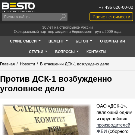
+7 495 626-00-02
Расчет стоимости
30 лет на стройрынке России
Официальный партнер холдинга Евроцемент груп с 2009 года
СУХИЕ СМЕСИ
ЦЕМЕНТ
БЕТОН
О КОМПАНИИ
СТАТЬИ
ВОПРОСЫ
КОНТАКТЫ
Главная
/
Новости
/
В отношении ДСК-1 возбуждено дело
Против ДСК-1 возбужденно
уголовное дело
ОАО «ДСК-1»,
являющий одним
из крупнейших
производителей
ЖБИ
(сборного