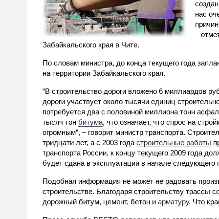
создан
нас оч
причин
– отме
Забайкальского края в Чите.
По словам министра, до конца текущего года запла
на территории Забайкальского края.
“В строительство дороги вложено 6 миллиардов ру
дороги участвует около тысячи единиц строительно
потребуется два с половиной миллиона тонн асфал
тысяч тон
битума
, что означает, что спрос на стр
огромным”, – говорит министр транспорта. Строите
тридцати лет, а с 2003 года
строительные работы
пр
транспорта России, к концу текущего 2009 года до
будет сдана в эксплуатации в начале следующего г
Подобная информация не может не радовать произ
строительстве. Благодаря строительству трассы с
дорожный битум, цемент, бетон и
арматуру
. Что кр