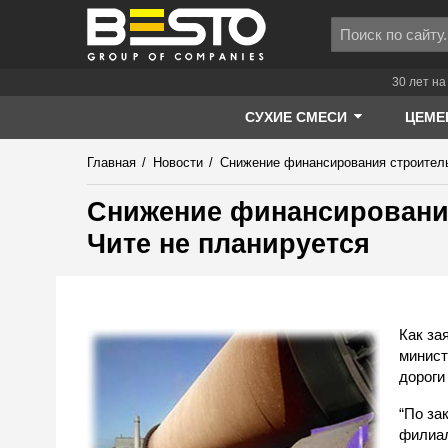
30 лет на
СУХИЕ СМЕСИ
ЦЕМЕ
Главная
/
Новости
/
Снижение финансирования строитель
Снижение финансирования
Чите не планируется
Как за
минист
дороги
“По за
филиал