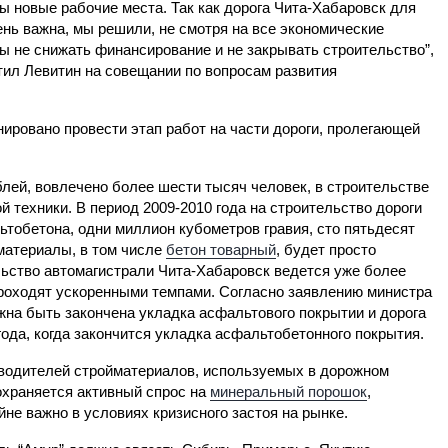
ы новые рабочие места. Так как дорога Чита-Хабаровск для
ень важна, мы решили, не смотря на все экономические
ы не снижать финансирование и не закрывать строительство”,
тил Левитин на совещании по вопросам развития
нировано провести этап работ на части дороги, пролегающей
блей, вовлечено более шести тысяч человек, в строительстве
й техники. В период 2009-2010 года на строительство дороги
ьтобетона, одни миллион кубометров гравия, сто пятьдесят
ойматериалы, в том числе
бетон товарный
, будет просто
льство автомагистрали Чита-Хабаровск ведется уже более
оходят ускоренными темпами. Согласно заявлению министра
лжна быть закончена укладка асфальтового покрытии и дорога
ода, когда закончится укладка асфальтобетонного покрытия.
водителей стройматериалов, используемых в дорожном
охраняется активный спрос на
минеральный порошок
,
айне важно в условиях кризисного застоя на рынке.