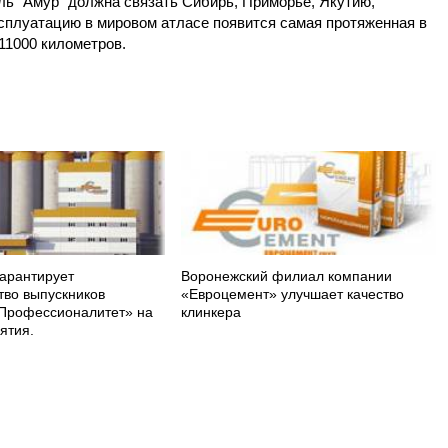
ь “Амур” должна связать Сибирь, Приморье, Якутию,
ксплуатацию в мировом атласе появится самая протяженная в
11000 километров.
арантирует
Воронежский филиал компании
тво выпускников
«Евроцемент» улучшает качество
Профессионалитет» на
клинкера
ятия.