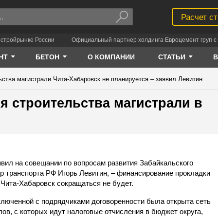
Расчет с
 стройрынке России
Официальный партнер холдинга Евроцемент груп с 
НТ
БЕТОН
О КОМПАНИИ
СТАТЬИ
ства магистрали Чита-Хабаровск не планируется – заявил Левитин
 строительства магистрали в
явил на совещании по вопросам развития Забайкальского
р транспорта РФ Игорь Левитин, – финансирование прокладки
 Чита-Хабаровск сокращаться не будет.
ключенной с подрядчиками договоренности была открыта сеть
ов, с которых идут налоговые отчисления в бюджет округа,