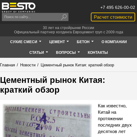
+7 495 626-00-02
Расчет стоимости
30 лет на стройрынке России
Официальный партнер холдинга Евроцемент груп с 2009 года
СУХИЕ СМЕСИ
ЦЕМЕНТ
БЕТОН
О КОМПАНИИ
СТАТЬИ
ВОПРОСЫ
КОНТАКТЫ
Главная
/
Новости
/
Цементный рынок Китая: краткий обзор
Цементный рынок Китая:
краткий обзор
Как известно,
Китай на
протяжении
последних двух
десятков лет