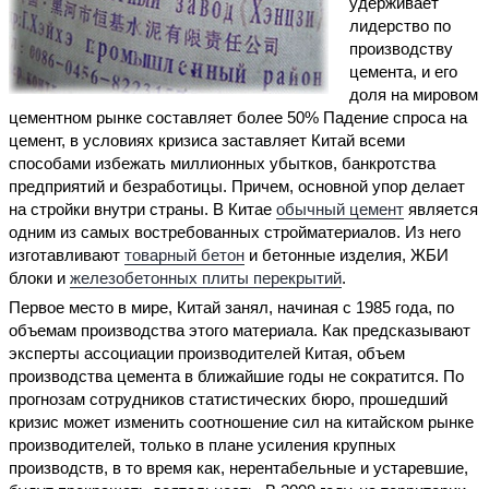
удерживает
лидерство по
производству
цемента, и его
доля на мировом
цементном рынке составляет более 50% Падение спроса на
цемент, в условиях кризиса заставляет Китай всеми
способами избежать миллионных убытков, банкротства
предприятий и безработицы. Причем, основной упор делает
на стройки внутри страны. В Китае
обычный цемент
является
одним из самых востребованных стройматериалов. Из него
изготавливают
товарный бетон
и бетонные изделия, ЖБИ
блоки и
железобетонных плиты перекрытий
.
Первое место в мире, Китай занял, начиная с 1985 года, по
объемам производства этого материала. Как предсказывают
эксперты ассоциации производителей Китая, объем
производства цемента в ближайшие годы не сократится. По
прогнозам сотрудников статистических бюро, прошедший
кризис может изменить соотношение сил на китайском рынке
производителей, только в плане усиления крупных
производств, в то время как, нерентабельные и устаревшие,