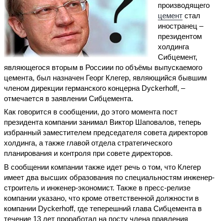
производящего
цемент
стал
иностранец –
президентом
холдинга
Сибцемент,
являющегося вторым в Россиии по объёмы выпускаемого
цемента, был назначен Георг Клегер, являющийся бывшим
членом дирекции германского концерна Dyckerhoff, –
отмечается в заявлении Сибцемента.
Как говорится в сообщении, до этого момента пост
президента компании занимал Виктор Шаповалов, теперь
избранный заместителем председателя совета директоров
холдинга, а также главой отдела стратегического
планирования и контроля при совете директоров.
В сообщении компании также идет речь о том, что Клегер
имеет два высших образования по специальностям инженер-
строитель и инженер-экономист. Также в пресс-релизе
компании указано, что кроме ответственной должности в
компании Dyckerhoff, где теперешний глава Сибцемента в
течение 13 лет проработал на посту члена правления