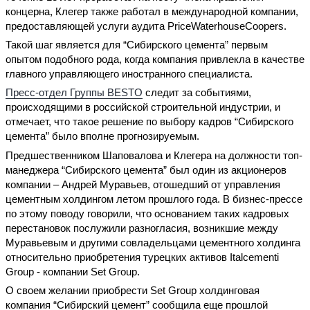
концерна, Клегер также работал в международной компании,
предоставляющей услуги аудита PriceWaterhouseCoopers.
Такой шаг является для “Сибирского цемента” первым
опытом подобного рода, когда компания привлекла в качестве
главного управляющего иностранного специалиста.
Пресс-отдел Группы BESTO
следит за событиями,
происходящими в российской строительной индустрии, и
отмечает, что такое решение по выбору кадров “Сибирского
цемента” было вполне прогнозируемым.
Предшественником Шаповалова и Клегера на должности топ-
манеджера “Сибирского цемента” был один из акционеров
компании – Андрей Муравьев, отошедший от управления
цементным холдингом летом прошлого года. В бизнес-прессе
по этому поводу говорили, что основанием таких кадровых
перестановок послужили разногласия, возникшие между
Муравьевым и другими совладельцами цементного холдинга
относительно приобретения турецких активов Italcementi
Group - компании Set Group.
О своем желании приобрести Set Group холдинговая
компания “Сибирский цемент” сообщила еще прошлой