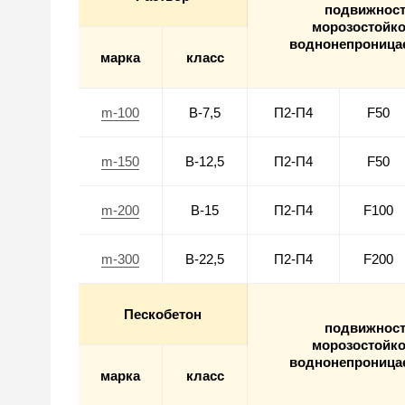
подвижнос
морозостойко
воднонепроница
марка
класс
m-100
В-7,5
П2-П4
F50
m-150
В-12,5
П2-П4
F50
m-200
В-15
П2-П4
F100
m-300
В-22,5
П2-П4
F200
Пескобетон
подвижнос
морозостойко
воднонепроница
марка
класс