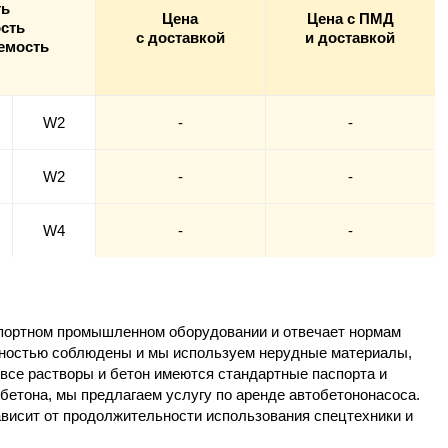
ть
Цена
Цена с ПМД
сть
с доставкой
и доставкой
емость
W2
-
-
W2
-
-
W4
-
-
мпортном промышленном оборудовании и отвечает нормам
ностью соблюдены и мы используем нерудные материалы,
 все растворы и бетон имеются стандартные паспорта и
бетона, мы предлагаем услугу по аренде автобетононасоса.
ависит от продолжительности использования спецтехники и