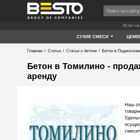
30 лет на
СУХИЕ СМЕСИ
ЦЕМЕ
Главная
/
Статьи
/
Статьи о бетоне
/
Бетон в Подмосков
Бетон в Томилино - прода
аренду
Наш от
товарн
Удельн
осущес
смесит