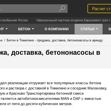
Расчет с
 стройрынке России
Официальный партнер холдинга Евроцемент груп с 
НТ
БЕТОН
О КОМПАНИИ
СТАТЬИ
ье
/
Бетон в Томилино - продажа, доставка, бетононасосы в аренду
жа, доставка, бетононасосы в
дел реализации отгружает все популярные классы бетона
ого и раствора с доставкой в Томилино и соседние Малаховку,
ую и Красково Транспортировка бетонной смеси
твляется автобетоносмесителями MAN и DAF с емкостью
еля от пяти до десяти кубических метров.