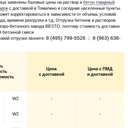
ице заявлены базовые цены на раствор и
бетон товарный
арок
с доставкой в Томилино и соседние населенные пункты.
ожет корректироваться в зависимости от объема, условий
да, времени разгрузки и т.д. Отгрузка бетонов и растворов
творо-бетонного завода BESTO, поэтому стоимость доставки
й бетонной смеси
8 (495) 799-5526 ; 8 (963) 638-
овий отгрузки звоните:
ть
Цена
Цена с ПМД
сть
с доставкой
и доставкой
емость
W2
-
-
W2
-
-