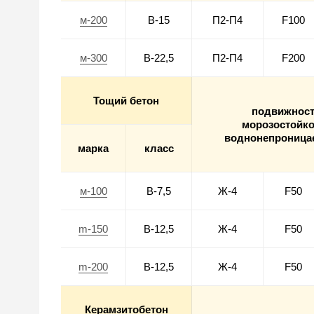
м-200
В-15
П2-П4
F100
м-300
В-22,5
П2-П4
F200
Тощий бетон
подвижнос
морозостойко
воднонепроница
марка
класс
м-100
В-7,5
Ж-4
F50
m-150
В-12,5
Ж-4
F50
m-200
В-12,5
Ж-4
F50
Керамзитобетон