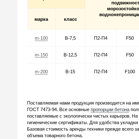
подвижнос
морозостойко
воднонепроница
марка
класс
m-100
В-7,5
П2-П4
F50
m-150
В-12,5
П2-П4
F50
m-200
В-15
П2-П4
F100
Поставляемая нами продукция производится на и
ГОСТ 7473-94. Все основные
пропорции бетона
пол
поставляемые с экологически чистых карьеров. На
гигиенические сертификаты. Для удобства укладки 
Базовая стоимость аренды техники прежде всего з
объема товарного бетона.