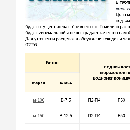
В табл
всех м
Цена м
подъез
будет осуществлена с ближнего к п. Томилино рас
будет минимальной и не пострадает качество само
Для уточнения расценок и обсуждения скидок и усл
0226
.
Бетон
подвижнос
морозостойко
воднонепроница
марка
класс
м-100
В-7,5
П2-П4
F50
м-150
В-12,5
П2-П4
F50