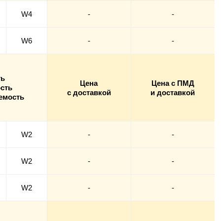
W4
-
-
W6
-
-
ть
Цена
Цена с ПМД
сть
с доставкой
и доставкой
емость
W2
-
-
W2
-
-
W2
-
-