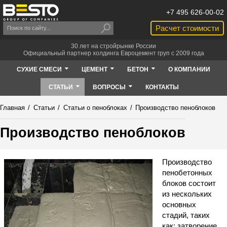
+7 495 626-00-02
Расчет стоимости
30 лет на стройрынке России
Официальный партнер холдинга Евроцемент груп с 2009 года
СУХИЕ СМЕСИ
ЦЕМЕНТ
БЕТОН
О КОМПАНИИ
СТАТЬИ
ВОПРОСЫ
КОНТАКТЫ
Главная
/
Статьи
/
Статьи о пеноблоках
/
Производство пеноблоков
Производство пеноблоков
Производство
пенобетонных
блоков состоит
из нескольких
основных
стадий, таких
как: затворение