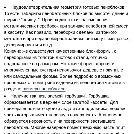
Неудовлетворительная геометрия готовых пеноблоков.
То есть, габариты пенобетонных блоков по высоте, длине и
ширине "пляшут". Происходит это из-за смещения
металлических переборок при заливке пенобетонной смеси
в кассету. Как правило, переборки сделаны из тонкого
металла и при неравномерной заливке они могут смещаться,
деформироваться и т.д.
Конечно же существуют качественные блок-формы, с
переборками из толстой листовой стали, отлично
подогнанные по размерам. Но такие формы дороги, и
многочисленные кустари используют дешевые покупные
или самодельные формы. Более подробно о возможных
проблемах с геометрией изделий из пенобетона читайте в
разделе
размеры пеноблоков
.
Наличие так называемой "горбушки". Горбушка
образовывается в верхнем слое залитой кассеты. Для
примера вспомните кубики льда из холодильника, верхняя
часть которых имеет неровную поверхность. Аналогично
образуется неровность и на поверхности застывшего
пенобетона. Многие наверное помнят верхнюю часть
плит
перекрытий
и тому подобных железобетонных изделий, у