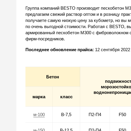
Группа компаний BESTO производит пескобетон М3
предлагаем
свежий
раствор
оптом
и
в розницу
прак
получаете самую
низкую цену
за
кубометр
, но вы 
по очень выгодной
стоимости
. Работая с BESTO, в
армированный пескобетон М300 с фиброволокном
фирм-посредников.
Последнее обновление прайса:
12 сентября 2022
Бетон
подвижнос
морозостойко
воднонепроница
марка
класс
м-100
В-7,5
П2-П4
F50
м-150
В-12,5
П2-П4
F50