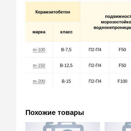
Керамзитобетон
подвижнос
морозостойко
воднонепроница
марка
класс
m-100
В-7,5
П2-П4
F50
m-150
В-12,5
П2-П4
F50
m-200
В-15
П2-П4
F100
Похожие товары