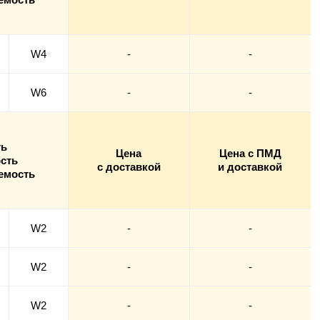
W4
-
-
W6
-
-
ть
Цена
Цена с ПМД
сть
с доставкой
и доставкой
емость
W2
-
-
W2
-
-
W2
-
-