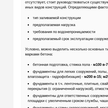
отсутствует, стоит руководствоваться существу
иных видов конструкций. Определяющими факто
тип заливаемой конструкции
предполагаемая нагрузка
требования по водонепроницаемости
предполагаемый срок эксплуатации сооруже
Условно, можно выделить несколько основных т
марками бетона:
бетонная подготовка, стяжка пола -
м100 в-7
фундаментны для легких сооружений, полы,
влагозащита - гидрофобизация) -
м200 в-15; м2
фундаменты в т.ч. ленточные, плитные, сва
перекрытия (с ограниченной нагрузкой), отмост
фундаментны для ответственных сооружений
площадки с увеличенным сроком службы, чаш
фундаменты и стены гидросооружений, мост