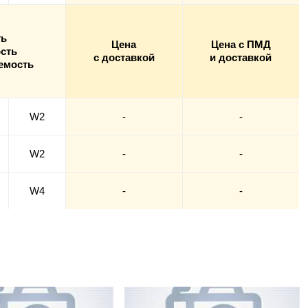
ть
Цена
Цена с ПМД
сть
с доставкой
и доставкой
емость
W2
-
-
W2
-
-
W4
-
-