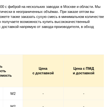
00 с фиброй на нескольких заводах
в Москве
и области. Мы
тически в неограниченных
объёмах
. При заказе
оптом
вы
можете также
заказать
сухую
смесь в
минимальном
количестве
ы получаете возможность
купить
высококачественный
с доставкой
напрямую
от завода-производителя
, в обход
ть
Цена
Цена с ПМД
сть
с доставкой
и доставкой
емость
W2
-
-
W2
-
-