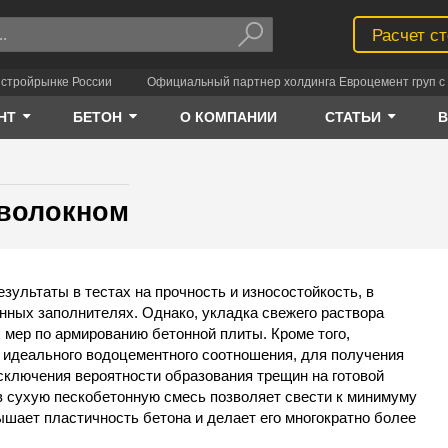
Расчет с
 стройрынке России
Официальный партнер холдинга Евроцемент груп с 
НТ
БЕТОН
О КОМПАНИИ
СТАТЬИ
оволокном
ультаты в тестах на прочность и износостойкость, в
ных заполнителях. Однако, укладка свежего раствора
 мер по армированию бетонной плиты. Кроме того,
 идеального водоцементного соотношения, для получения
исключения вероятности образования трещин на готовой
в сухую пескобетонную смесь позволяет свести к минимуму
ышает пластичность бетона и делает его многократно более