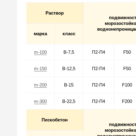
Раствор
подвижнос
морозостойко
воднонепроница
марка
класс
m-100
В-7,5
П2-П4
F50
m-150
В-12,5
П2-П4
F50
m-200
В-15
П2-П4
F100
m-300
В-22,5
П2-П4
F200
Пескобетон
подвижнос
морозостойко
воднонепроница