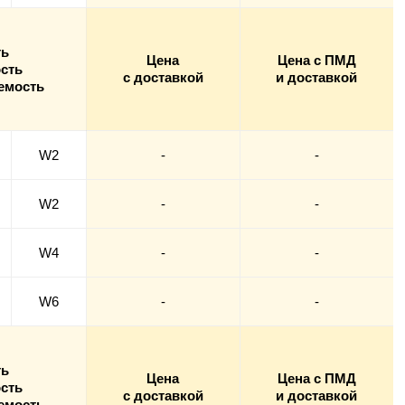
ть
Цена
Цена с ПМД
сть
с доставкой
и доставкой
емость
W2
-
-
W2
-
-
W4
-
-
W6
-
-
ть
Цена
Цена с ПМД
сть
с доставкой
и доставкой
емость