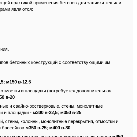
ющей практикой применения бетонов для заливки тех или
рами являются:
ния.
ипов бетонных конструкций с соответствующими им
,5; м150 в-12,5
 отмостки и площадки (потребуется дополнительная
50 в-20
йные и свайно-ростверковые, стены, монолитные
ки и площадки -
м300 в-22,5; м350 в-25
, стены, колонны, монолитные перекрытия, отмостки и
и бассейнов
м350 в-25; м400 в-30
овые конструкции, высоконагруженные сваи, ригеля
м450