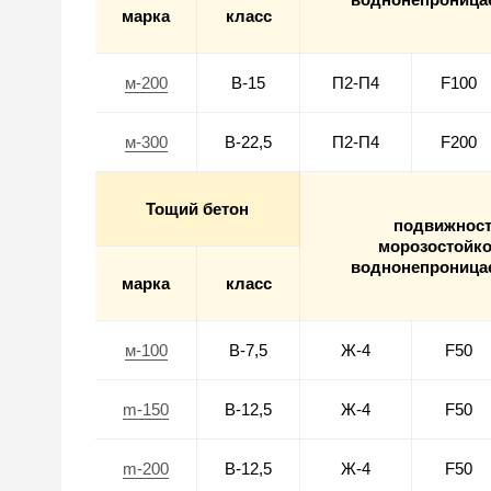
марка
класс
м-200
В-15
П2-П4
F100
м-300
В-22,5
П2-П4
F200
Тощий бетон
подвижнос
морозостойко
воднонепроница
марка
класс
м-100
В-7,5
Ж-4
F50
m-150
В-12,5
Ж-4
F50
m-200
В-12,5
Ж-4
F50