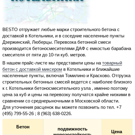
BESTO отгружает любые марки строительного бетона с
доставкой в Котельники, и в соседние населенные пункты
Дзержинский, Люберцы. Перевозка бетонной смеси
производится бетоносмесителями ДАФ с емкостью барабана
смесителя от пяти до 10-ти куб. метров.
В нашем прайс-листе мы представили цены на
товарный
бетон с доставкой миксером
в Котельники и ближайшие
населенные пункты, включая Томилино и Красково. Отгрузка
строительных
бетонных смесей ведется с наиболее близкого
к г. Котельники бетоносмесительного узла , именно поэтому
цена за куб
и цены на перевозку получатся крайне низкими в
сравнении со среднерыночными
в Московской области
.
Для уточнения расценок вы можете позвонить по тел.
+7
(495) 799-55-26 ; 8 (963) 638-0226
.
Бетон
подвижность
Цена
морозостойкость