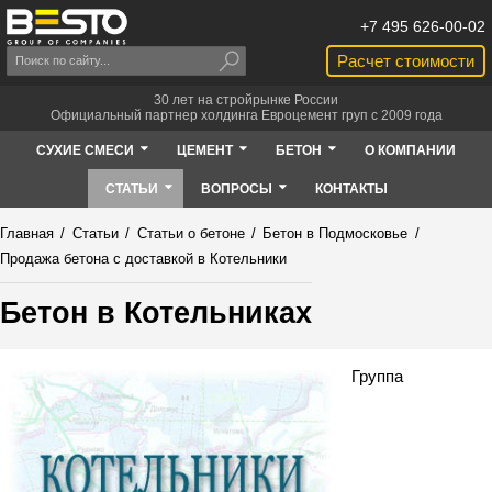
+7 495 626-00-02
Расчет стоимости
30 лет на стройрынке России
Официальный партнер холдинга Евроцемент груп с 2009 года
СУХИЕ СМЕСИ
ЦЕМЕНТ
БЕТОН
О КОМПАНИИ
СТАТЬИ
ВОПРОСЫ
КОНТАКТЫ
Главная
/
Статьи
/
Статьи о бетоне
/
Бетон в Подмосковье
/
Продажа бетона с доставкой в Котельники
Бетон в Котельниках
Группа