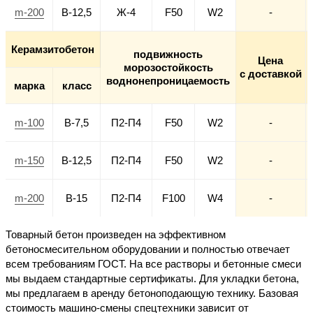
m-200
В-12,5
Ж-4
F50
W2
-
Керамзитобетон
подвижность
Цена
морозостойкость
с доставкой
воднонепроницаемость
марка
класс
m-100
В-7,5
П2-П4
F50
W2
-
m-150
В-12,5
П2-П4
F50
W2
-
m-200
В-15
П2-П4
F100
W4
-
Товарный бетон произведен на эффективном
бетоносмесительном оборудовании и полностью отвечает
всем требованиям ГОСТ. На все растворы и бетонные смеси
мы выдаем стандартные сертификаты. Для укладки бетона,
мы предлагаем в аренду бетоноподающую технику. Базовая
стоимость машино-смены спецтехники зависит от