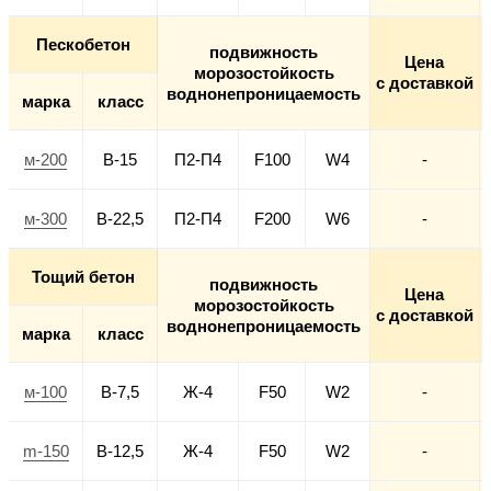
Пескобетон
подвижность
Цена
морозостойкость
с доставкой
воднонепроницаемость
марка
класс
м-200
В-15
П2-П4
F100
W4
-
м-300
В-22,5
П2-П4
F200
W6
-
Тощий бетон
подвижность
Цена
морозостойкость
с доставкой
воднонепроницаемость
марка
класс
м-100
В-7,5
Ж-4
F50
W2
-
m-150
В-12,5
Ж-4
F50
W2
-