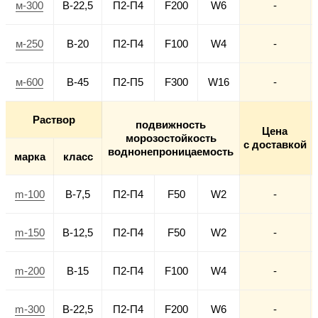
м-300
В-22,5
П2-П4
F200
W6
-
м-250
В-20
П2-П4
F100
W4
-
м-600
В-45
П2-П5
F300
W16
-
Раствор
подвижность
Цена
морозостойкость
с доставкой
воднонепроницаемость
марка
класс
m-100
В-7,5
П2-П4
F50
W2
-
m-150
В-12,5
П2-П4
F50
W2
-
m-200
В-15
П2-П4
F100
W4
-
m-300
В-22,5
П2-П4
F200
W6
-