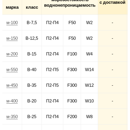
с доставкой
воднонепроницаемость
марка
класс
м-100
В-7,5
П2-П4
F50
W2
-
м-150
В-12,5
П2-П4
F50
W2
-
м-200
В-15
П2-П4
F100
W4
-
м-550
В-40
П2-П5
F300
W14
-
м-450
В-35
П2-П5
F300
W12
-
м-400
В-20
П2-П4
F300
W10
-
м-350
В-25
П2-П4
F200
W8
-