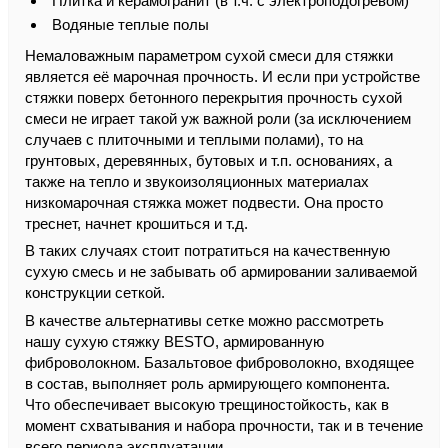
Плитка и керамогранит (в т.ч. с электроподогревом)
Водяные теплые полы
Немаловажным параметром сухой смеси для стяжки
является её марочная прочность. И если при устройстве
стяжки поверх бетонного перекрытия прочность сухой
смеси не играет такой уж важной роли (за исключением
случаев с плиточными и теплыми полами), то на
грунтовых, деревянных, бутовых и т.п. основаниях, а
также на тепло и звукоизоляционных материалах
низкомарочная стяжка может подвести. Она просто
треснет, начнет крошиться и т.д.
В таких случаях стоит потратиться на качественную
сухую смесь и не забывать об армировании заливаемой
конструкции сеткой.
В качестве альтернативы сетке можно рассмотреть
нашу сухую стяжку BESTO, армированную
фиброволокном. Базальтовое фиброволокно, входящее
в состав, выполняет роль армирующего компонента.
Что обеспечивает высокую трещиностойкость, как в
момент схватывания и набора прочности, так и в течение
всего периода эксплуатации.