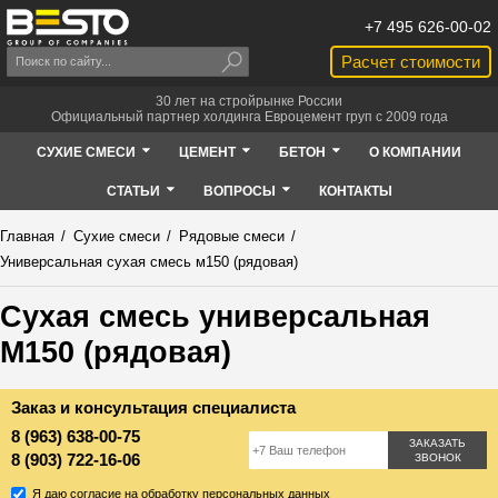
+7 495 626-00-02
Расчет стоимости
30 лет на стройрынке России
Официальный партнер холдинга Евроцемент груп с 2009 года
СУХИЕ СМЕСИ
ЦЕМЕНТ
БЕТОН
О КОМПАНИИ
СТАТЬИ
ВОПРОСЫ
КОНТАКТЫ
Главная
/
Сухие смеси
/
Рядовые смеси
/
Универсальная сухая смесь м150 (рядовая)
Сухая смесь универсальная
М150 (рядовая)
Заказ и консультация специалиста
8 (963) 638-00-75
ЗАКАЗАТЬ
8 (903) 722-16-06
ЗВОНОК
Я даю согласие на обработку персональных данных