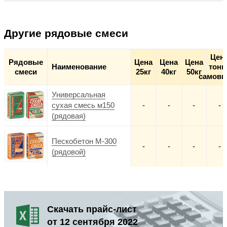
Другие рядовые смеси
Цен
Рядовые
Цена
Цена
Цена
Наименование
тонн
смеси
25кг
40кг
50кг
самовы
Универсальная
сухая смесь м150
-
-
-
-
(рядовая)
Пескобетон М-300
-
-
-
-
(рядовой)
Скачать прайс-лист
от 12 сентября 2022