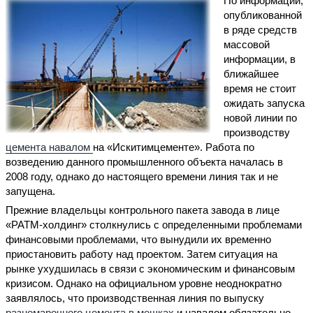
По информации,
опубликованной
в ряде средств
массовой
информации, в
ближайшее
время не стоит
ожидать запуска
новой линии по
производству
цемента навалом
на «Искитимцементе». Работа по
возведению данного промышленного объекта началась в
2008 году, однако до настоящего времени линия так и не
запущена.
Прежние владельцы контрольного пакета завода в лице
«РАТМ-холдинг» столкнулись с определенными проблемами
финансовыми проблемами, что вынудили их временно
приостановить работу над проектом. Затем ситуация на
рынке ухудшилась в связи с экономическим и финансовым
кризисом. Однако на официальном уровне неоднократно
заявлялось, что производственная линия по выпуску
разномарочного цемента в мешках
и навалом обязательно