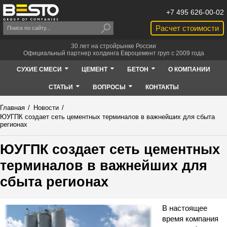
+7 495 626-00-02
Расчет стоимости
30 лет на стройрынке России
Официальный партнер холдинга Евроцемент груп с 2009 года
СУХИЕ СМЕСИ
ЦЕМЕНТ
БЕТОН
О КОМПАНИИ
СТАТЬИ
ВОПРОСЫ
КОНТАКТЫ
Главная
/
Новости
/
ЮУГПК создает сеть цементных терминалов в важнейших для сбыта
регионах
ЮУГПК создает сеть цементных
терминалов в важнейших для
сбыта регионах
В настоящее
время компания