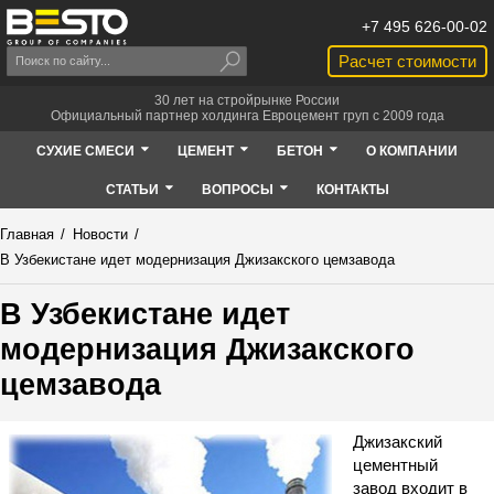
+7 495 626-00-02
Расчет стоимости
30 лет на стройрынке России
Официальный партнер холдинга Евроцемент груп с 2009 года
СУХИЕ СМЕСИ
ЦЕМЕНТ
БЕТОН
О КОМПАНИИ
СТАТЬИ
ВОПРОСЫ
КОНТАКТЫ
Главная
/
Новости
/
В Узбекистане идет модернизация Джизакского цемзавода
В Узбекистане идет
модернизация Джизакского
цемзавода
Джизакский
цементный
завод входит в