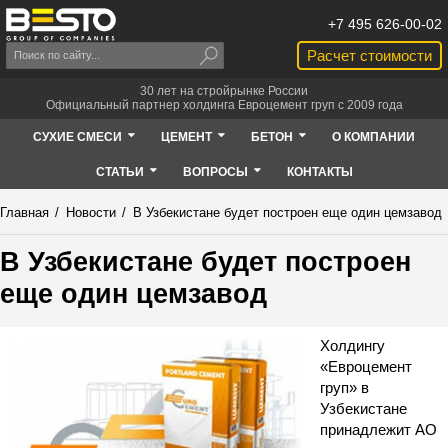
+7 495 626-00-02
Расчет стоимости
30 лет на стройрынке России
Официальный партнер холдинга Евроцемент груп с 2009 года
СУХИЕ СМЕСИ
ЦЕМЕНТ
БЕТОН
О КОМПАНИИ
СТАТЬИ
ВОПРОСЫ
КОНТАКТЫ
Главная
/
Новости
/
В Узбекистане будет построен еще один цемзавод
В Узбекистане будет построен
еще один цемзавод
Холдингу
«Евроцемент
груп» в
Узбекистане
принадлежит АО