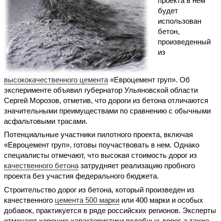
проекта в нем
будет
использован
бетон,
произведенный
из
высококачественного цемента
«Евроцемент груп». Об
эксперименте объявил губернатор Ульяновской области
Сергей Морозов, отметив, что дороги из бетона отличаются
значительными преимуществами по сравнению с обычными
асфальтовыми трасами.
Потенциальные участники пилотного проекта, включая
«Евроцемент груп», готовы поучаствовать в нем. Однако
специалисты отмечают, что высокая стоимость дорог из
качественного бетона
затрудняет реализацию пробного
проекта без участия федерального бюджета.
Строительство дорог из бетона, который произведен из
качественного
цемента 500 марки
или 400 марки и особых
добавок, практикуется в ряде российских регионов. Эксперты
отмечают хорошие характеристики подобных дорог, а также