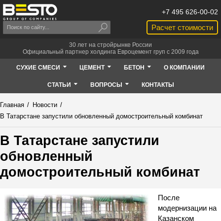
+7 495 626-00-02
Расчет стоимости
30 лет на стройрынке России
Официальный партнер холдинга Евроцемент груп с 2009 года
СУХИЕ СМЕСИ
ЦЕМЕНТ
БЕТОН
О КОМПАНИИ
СТАТЬИ
ВОПРОСЫ
КОНТАКТЫ
Главная
/
Новости
/
В Татарстане запустили обновленный домостроительный комбинат
В Татарстане запустили
обновленный
домостроительный комбинат
После
модернизации на
Казанском