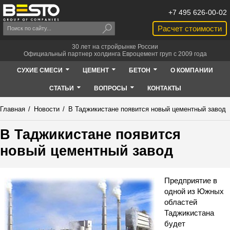
+7 495 626-00-02
Расчет стоимости
30 лет на стройрынке России
Официальный партнер холдинга Евроцемент груп с 2009 года
СУХИЕ СМЕСИ
ЦЕМЕНТ
БЕТОН
О КОМПАНИИ
СТАТЬИ
ВОПРОСЫ
КОНТАКТЫ
Главная
/
Новости
/
В Таджикистане появится новый цементный завод
В Таджикистане появится
новый цементный завод
Предприятие в
одной из Южных
областей
Таджикистана
будет