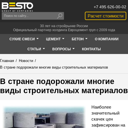
+7 495 626-00-02
Расчет стоимости
30 лет на стройрынке России
Официальный партнер холдинга Евроцемент груп с 2009 года
СУХИЕ СМЕСИ
ЦЕМЕНТ
БЕТОН
О КОМПАНИИ
СТАТЬИ
ВОПРОСЫ
КОНТАКТЫ
Главная
/
Новости
/
В стране подорожали многие виды строительных материалов
В стране подорожали многие
виды строительных материалов
Наиболее
значительный
скачек цен
зафиксирован на