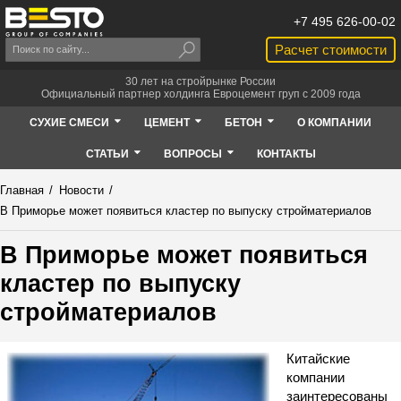
+7 495 626-00-02
Расчет стоимости
30 лет на стройрынке России
Официальный партнер холдинга Евроцемент груп с 2009 года
СУХИЕ СМЕСИ
ЦЕМЕНТ
БЕТОН
О КОМПАНИИ
СТАТЬИ
ВОПРОСЫ
КОНТАКТЫ
Главная
/
Новости
/
В Приморье может появиться кластер по выпуску стройматериалов
В Приморье может появиться
кластер по выпуску
стройматериалов
Китайские
компании
заинтересованы