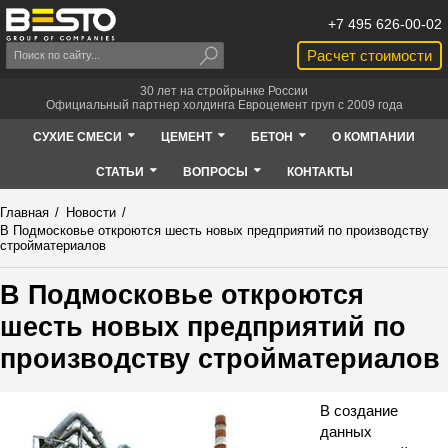
+7 495 626-00-02
Расчет стоимости
30 лет на стройрынке России
Официальный партнер холдинга Евроцемент груп с 2009 года
СУХИЕ СМЕСИ
ЦЕМЕНТ
БЕТОН
О КОМПАНИИ
СТАТЬИ
ВОПРОСЫ
КОНТАКТЫ
Главная
/
Новости
/
В Подмосковье откроются шесть новых предприятий по производству
стройматериалов
В Подмосковье откроются
шесть новых предприятий по
производству стройматериалов
В создание
данных