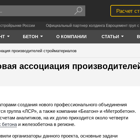
Расчет с
 стройрынке России
Официальный партнер холдинга Евроцемент груп с 
НТ
БЕТОН
О КОМПАНИИ
СТАТЬИ
циация производителей стройматериалов
новая ассоциация производителе
торами создания нового профессионального объединения
ся группа «ЛСР», а также компании «Беатон» и «Метробетон».
счетам аналитиков, на их долю приходится около четверти
 бетона
и железобетона в регионе.
явили организаторы данного проекта, основные задачи