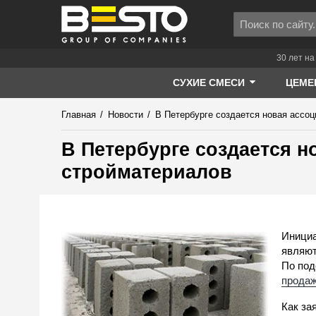
30 лет на
СУХИЕ СМЕСИ
ЦЕМЕ
Главная
/
Новости
/
В Петербурге создается новая ассо
В Петербурге создается 
стройматериалов
Инициа
являют
По под
продаж
Как за