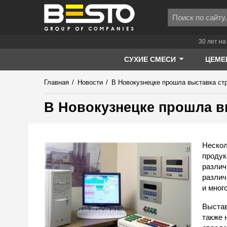
30 лет на
СУХИЕ СМЕСИ
ЦЕМЕ
Главная
/
Новости
/
В Новокузнецке прошла выставка ст
В Новокузнецке прошла в
Нескол
продук
различ
различ
и мног
Выстав
также 