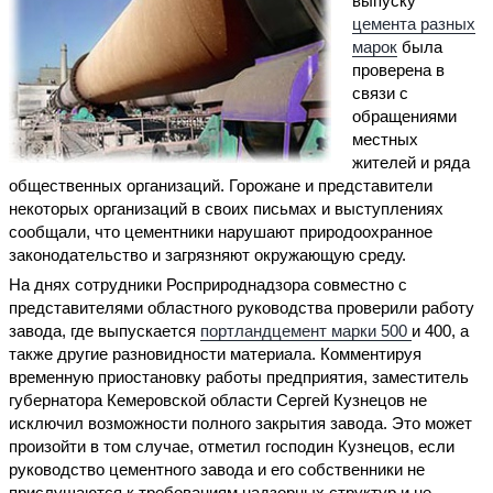
выпуску
цемента разных
марок
была
проверена в
связи с
обращениями
местных
жителей и ряда
общественных организаций. Горожане и представители
некоторых организаций в своих письмах и выступлениях
сообщали, что цементники нарушают природоохранное
законодательство и загрязняют окружающую среду.
На днях сотрудники Росприроднадзора совместно с
представителями областного руководства проверили работу
завода, где выпускается
портландцемент марки 500
и 400, а
также другие разновидности материала. Комментируя
временную приостановку работы предприятия, заместитель
губернатора Кемеровской области Сергей Кузнецов не
исключил возможности полного закрытия завода. Это может
произойти в том случае, отметил господин Кузнецов, если
руководство цементного завода и его собственники не
прислушаются к требованиям надзорных структур и не