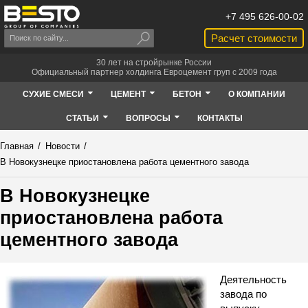
+7 495 626-00-02
Расчет стоимости
30 лет на стройрынке России
Официальный партнер холдинга Евроцемент груп с 2009 года
СУХИЕ СМЕСИ
ЦЕМЕНТ
БЕТОН
О КОМПАНИИ
СТАТЬИ
ВОПРОСЫ
КОНТАКТЫ
Главная
/
Новости
/
В Новокузнецке приостановлена работа цементного завода
В Новокузнецке
приостановлена работа
цементного завода
Деятельность
завода по