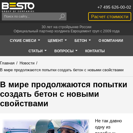
+7 495 626-00-02
Расчет стоимости
30 лет на стройрынке России
Официальный партнер холдинга Евроцемент груп с 2009 года
СУХИЕ СМЕСИ
ЦЕМЕНТ
БЕТОН
О КОМПАНИИ
СТАТЬИ
ВОПРОСЫ
КОНТАКТЫ
Главная
/
Новости
/
В мире продолжаются попытки создать бетон с новыми свойствами
В мире продолжаются попытки
создать бетон с новыми
свойствами
Не так давно
одну из