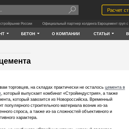
Расчет с
 стройрынке России
Официальный партнер холдинга Евроцемент груп с 
НТ
БЕТОН
О КОМПАНИИ
СТАТЬИ
цемента
вам торговцев, на складах практически не осталось
цемента в
х
, который выпускает комбинат «Стройиндустрия», а также
мента, который завозится из Новороссийска. Временный
т популярного строительного материала возник из-за
нного спроса, а также из-за сложностей объективного и
тивного характера.