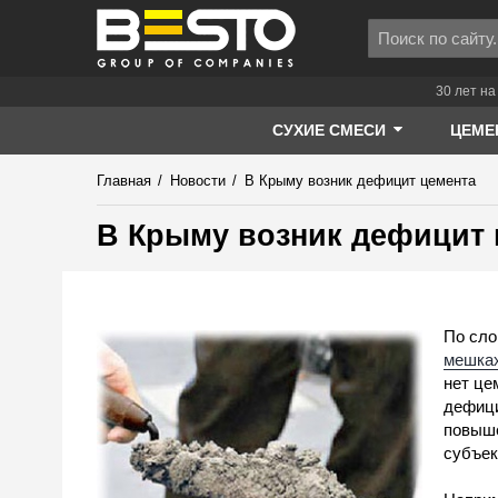
30 лет на
СУХИЕ СМЕСИ
ЦЕМЕ
Главная
/
Новости
/
В Крыму возник дефицит цемента
В Крыму возник дефицит 
По сло
мешка
нет це
дефици
повыше
субъек