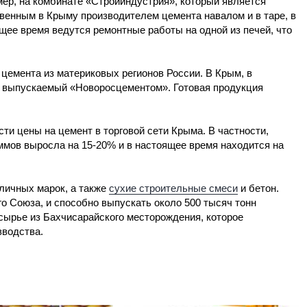
ер, на комбинате «Стройиндустрия», который является
венным в Крыму производителем цемента навалом и в таре, в
щее время ведутся ремонтные работы на одной из печей, что
емента из материковых регионов России. В Крым, в
, выпускаемый «Новоросцементом». Готовая продукция
ти цены на цемент в торговой сети Крыма. В частности,
ммов выросла на 15-20% и в настоящее время находится на
личных марок, а также
сухие строительные смеси
и бетон.
о Союза, и способно выпускать около 500 тысяч тонн
 сырье из Бахчисарайского месторождения, которое
зводства.