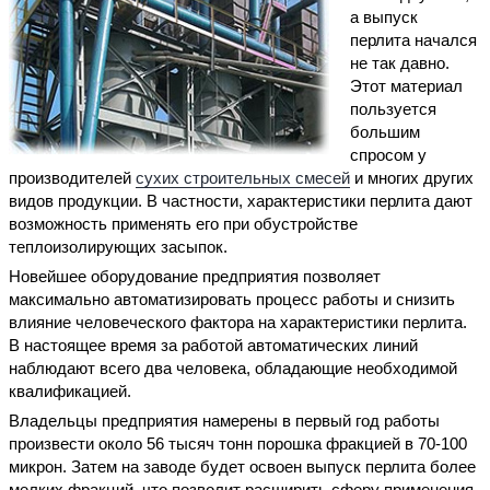
а выпуск
перлита начался
не так давно.
Этот материал
пользуется
большим
спросом у
производителей
сухих строительных смесей
и многих других
видов продукции. В частности, характеристики перлита дают
возможность применять его при обустройстве
теплоизолирующих засыпок.
Новейшее оборудование предприятия позволяет
максимально автоматизировать процесс работы и снизить
влияние человеческого фактора на характеристики перлита.
В настоящее время за работой автоматических линий
наблюдают всего два человека, обладающие необходимой
квалификацией.
Владельцы предприятия намерены в первый год работы
произвести около 56 тысяч тонн порошка фракцией в 70-100
микрон. Затем на заводе будет освоен выпуск перлита более
мелких фракций, что позволит расширить сферу применения