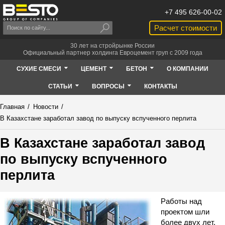
+7 495 626-00-02
Расчет стоимости
30 лет на стройрынке России
Официальный партнер холдинга Евроцемент груп с 2009 года
СУХИЕ СМЕСИ
ЦЕМЕНТ
БЕТОН
О КОМПАНИИ
СТАТЬИ
ВОПРОСЫ
КОНТАКТЫ
Главная
/
Новости
/
В Казахстане заработал завод по выпуску вспученного перлита
В Казахстане заработал завод
по выпуску вспученного
перлита
Работы над
проектом шли
более двух лет,