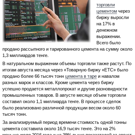
торговли
цементом
через
биржу выросли
на 17% в
денежном
выражении.
Всего было
продано рассыпного и тарированного цемента на сумму около
1,3 миллиардов тенге.
В натуральном выражении объемы торговли также растут. По
итогам августа месяца через «Товарную биржу «ЕТС» было
продано более 66 тысяч тонн
цемента в таре
и навалом
разных марок и классов. Кроме цемента через биржу
успешно продается металлопрокат и другие разновидности
промышленных товаров. В августе месяце объем торговли
составил около 1,1 миллиарда тенге. В процессе сделок
было реализовано различной продукции весом около 60
тысяч тонн.
За анализируемый период времени стоимость одной тонны
цемента составила около 16,9 тысяч тенге. Это на 2%
меньше июля 2016 года и на 39% выше показателей за август