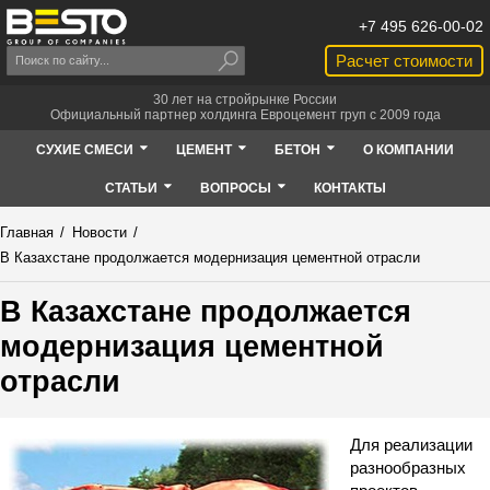
+7 495 626-00-02
Расчет стоимости
30 лет на стройрынке России
Официальный партнер холдинга Евроцемент груп с 2009 года
СУХИЕ СМЕСИ
ЦЕМЕНТ
БЕТОН
О КОМПАНИИ
СТАТЬИ
ВОПРОСЫ
КОНТАКТЫ
Главная
/
Новости
/
В Казахстане продолжается модернизация цементной отрасли
В Казахстане продолжается
модернизация цементной
отрасли
Для реализации
разнообразных