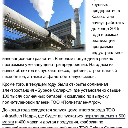
крупных
предприятия в
Казахстане
начнут работать
до конца 2015
года в рамках
реализации
программы
индустриально-
инновационного развития. В первом полугодии в рамках
программы уже запущено три предприятия. На одном из
новых объектов выпускают песок, щебень,
строительный
пескобетон
, а также асфальтобетонную смесь.
Кроме того, в текущем году были открыты солнечная
электростанция «Бурное Солар-1», где установлено свыше
190 тысяч солнечных батарей и комплекс по выпуску
полиэтиленовой пленки ТОО «Полиэтилен-Агро».
До конца года ожидается запуск цементного завода ТОО
«Жамбыл Недр», где будет выпускаться
портландцемент 500
марки
и 400 марки и другая продукция, фабрики по
переработке золотосодержащей руды ТОО Golden Compass