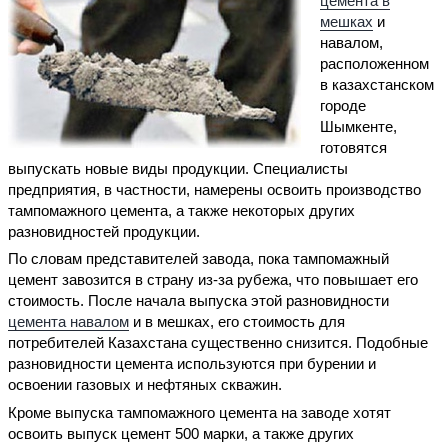
цемента в
мешках
и
навалом,
расположенном
в казахстанском
городе
Шымкенте,
готовятся
выпускать новые виды продукции. Специалисты
предприятия, в частности, намерены освоить производство
тампомажного цемента, а также некоторых других
разновидностей продукции.
По словам представителей завода, пока тампомажный
цемент завозится в страну из-за рубежа, что повышает его
стоимость. После начала выпуска этой разновидности
цемента навалом
и в мешках, его стоимость для
потребителей Казахстана существенно снизится. Подобные
разновидности цемента используются при бурении и
освоении газовых и нефтяных скважин.
Кроме выпуска тампомажного цемента на заводе хотят
освоить выпуск цемент 500 марки, а также других