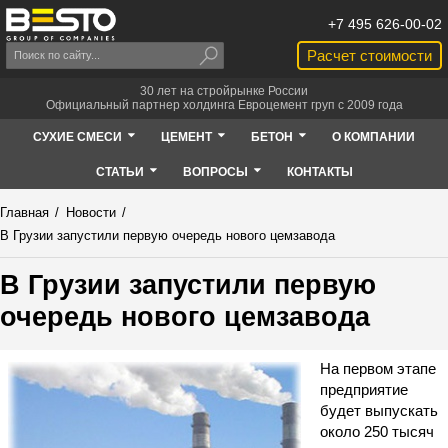
+7 495 626-00-02
Расчет стоимости
30 лет на стройрынке России
Официальный партнер холдинга Евроцемент груп с 2009 года
СУХИЕ СМЕСИ
ЦЕМЕНТ
БЕТОН
О КОМПАНИИ
СТАТЬИ
ВОПРОСЫ
КОНТАКТЫ
Главная
/
Новости
/
В Грузии запустили первую очередь нового цемзавода
В Грузии запустили первую
очередь нового цемзавода
На первом этапе
предприятие
будет выпускать
около 250 тысяч