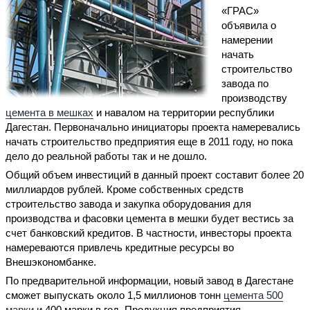
«ГРАС»
объявила о
намерении
начать
строительство
завода по
производству
цемента в мешках
и навалом на территории республики
Дагестан. Первоначально инициаторы проекта намеревались
начать строительство предприятия еще в 2011 году, но пока
дело до реальной работы так и не дошло.
Общий объем инвестиций в данный проект составит более 20
миллиардов рублей. Кроме собственных средств
строительство завода и закупка оборудования для
производства и фасовки цемента в мешки будет вестись за
счет банковский кредитов. В частности, инвесторы проекта
намереваются привлечь кредитные ресурсы во
Внешэкономбанке.
По предварительной информации, новый завод в Дагестане
сможет выпускать около 1,5 миллионов тонн
цемента 500
марки
и 400 марки в год. Продукция предприятия