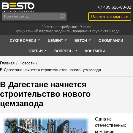
+7 495 626-00-02
Расчет стоимости
30 лет на стройрынке России
Официальный партнер холдинга Евроцемент груп с 2009 года
СУХИЕ СМЕСИ
ЦЕМЕНТ
БЕТОН
О КОМПАНИИ
СТАТЬИ
ВОПРОСЫ
КОНТАКТЫ
Главная
/
Новости
/
В Дагестане начнется строительство нового цемзавода
В Дагестане начнется
строительство нового
цемзавода
Одна из
отечественных
компаний