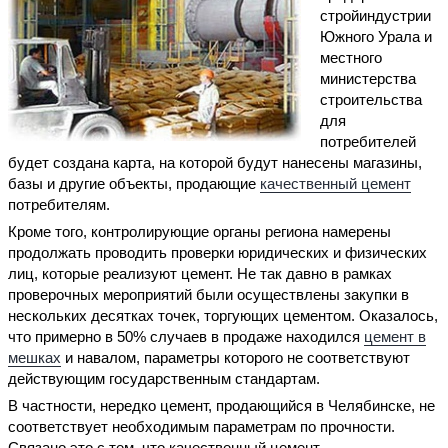
стройиндустрии
Южного Урала и
местного
министерства
строительства
для
потребителей
будет создана карта, на которой будут нанесены магазины,
базы и другие объекты, продающие
качественный цемент
потребителям.
Кроме того, контролирующие органы региона намерены
продолжать проводить проверки юридических и физических
лиц, которые реализуют цемент. Не так давно в рамках
проверочных мероприятий были осуществлены закупки в
нескольких десятках точек, торгующих цементом. Оказалось,
что примерно в 50% случаев в продаже находился
цемент в
мешках
и навалом, параметры которого не соответствуют
действующим государственным стандартам.
В частности, нередко цемент, продающийся в Челябинске, не
соответствует необходимым параметрам по прочности.
Связано это с тем, что качественный цемент