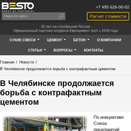
+7 495 626-00-02
Расчет стоимости
30 лет на стройрынке России
Официальный партнер холдинга Евроцемент груп с 2009 года
СУХИЕ СМЕСИ
ЦЕМЕНТ
БЕТОН
О КОМПАНИИ
СТАТЬИ
ВОПРОСЫ
КОНТАКТЫ
Главная
/
Новости
/
В Челябинске продолжается борьба с контрафактным цементом
В Челябинске продолжается
борьба с контрафактным
цементом
По инициативе
Союза
предприятий