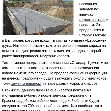
несколько
заводов по
выпуску
цемента в таре
и
навалом. Это
предприятия в
Старом Осколе
и Белгороде, которые входят в состав холдинга «Евроцемент
груп». Интересно отметить, что на фоне снижения спроса на
цемент холдинг решил закрыть один из заводов, который
ранее планировалось модернизировать.
Тем не менее представители компании «СтандартЦемент» не
намерены отказываться от своих планов по возведению
нового цементного завода. По предварительной информации
на данном предприятии будут выпускать около 3 миллионов
тонн
цемента навалом
и в таре разных марок и классов.
Стоимость данного проекта оценивается почти в 40
миллиардов рублей, а после запуска предприятия в
Красногвардейском районе Белгородской области будет
создано около 700 новых рабочих мест. Как сообщается в
ряде средств массовой информации, поставщиком