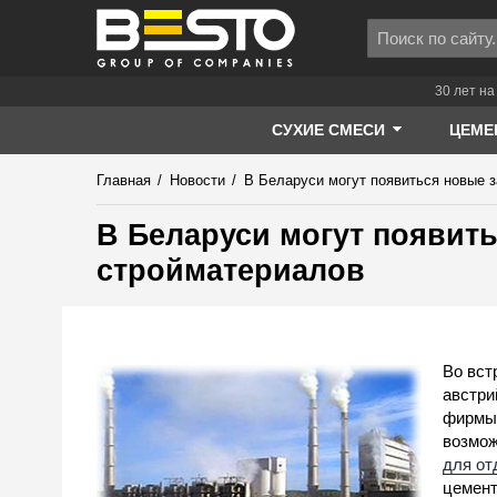
30 лет на
СУХИЕ СМЕСИ
ЦЕМЕ
Главная
/
Новости
/
В Беларуси могут появиться новые 
В Беларуси могут появит
стройматериалов
Во вст
австри
фирмы 
возмож
для о
цемент