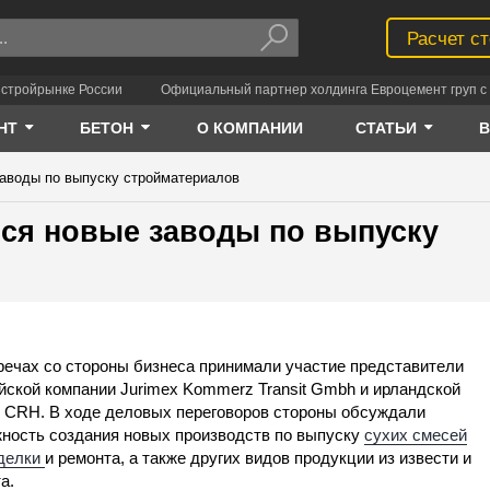
Расчет с
 стройрынке России
Официальный партнер холдинга Евроцемент груп с 
НТ
БЕТОН
О КОМПАНИИ
СТАТЬИ
заводы по выпуску стройматериалов
ься новые заводы по выпуску
речах со стороны бизнеса принимали участие представители
йской компании Jurimex Kommerz Transit Gmbh и ирландской
CRH. В ходе деловых переговоров стороны обсуждали
ность создания новых производств по выпуску
сухих смесей
тделки
и ремонта, а также других видов продукции из извести и
а.