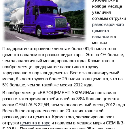
УКРАИНА» в
ноябре месяце
увеличил
объемы отгрузки
разномарочного
цемента
навалом
и в
мешках.
Предприятие отправило клиентам более 91,6 тысяч тонн
цемента навалом и в разных видах тары. Это на 4% больше,
чем за аналогичный месяц прошлого года. Кроме того, в
ноябре месяце предприятие нарастило отгрузку
тарированного портландцемента. Всего за анализируемый
месяц было отгружено более 29 тысяч тонн цемента, что на
5% больше, чем за такой же месяц 2012 года.
В ноябре месяце «ЕВРОЦЕМЕНТ-УКРАИНА» поставило
разным категориям потребителей на 38% больше цемента
марки СЕМ ІІ/А-S 32,5R, чем за аналогичный месяц 2012 года.
Всего было отправлено свыше 20 тысяч тонн этой
разновидности цемента. Кроме того, зафиксирован рост
отгрузки
цемента в таре
и навалом в мешках марки СЕМ ІІ/В-
S 32,5N. Потребителям отправили свыше 25 тысяч тонн