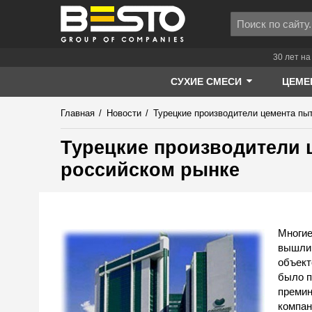
30 лет на
СУХИЕ СМЕСИ
ЦЕМЕ
Главная
/
Новости
/
Турецкие производители цемента пы
Турецкие производители 
российском рынке
Многие
вышли 
объект
было п
преми
компан