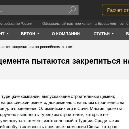
Расчет с
 стройрынке России
Официальный партнер холдинга Евроцемент груп с 
НТ
БЕТОН
О КОМПАНИИ
СТАТЬИ
таются закрепиться на российском рынке
цемента пытаются закрепиться н
 турецкие компании, выпускающие строительный цемент,
на российский рынок одновременно с началом строительства
ов для проведения Олимпийских игр в Сочи. Многие проекты
оручено выполнять турецким строителям, которые не
нули
покупать цемент
, изготовленный в Турции. Среди таких
ий особую активность проявляет компания Cimsa, которая