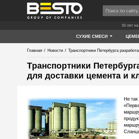
30 лет на
СУХИЕ СМЕСИ
ЦЕМЕ
Главная
/
Новости
/
Транспортники Петербурга разработ
Транспортники Петербург
для доставки цемента и к
Не так
«Перва
маршру
продук
маршру
Сланце