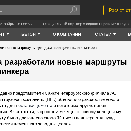
Расчет с
 стройрынке России
Официальный партнер холдинга Евроцемент груп с 
НТ
БЕТОН
О КОМПАНИИ
СТАТЬИ
али новые маршруты для доставки цемента и клинкера
а разработали новые маршруты
линкера
 давно представители Санкт-Петербургского филиала АО
я грузовая компания» (ПГК) объявили о разработке нового
та для д
оставки цемента
и некоторых других видов
ции. В частности, в прошлом месяце по новому кольцевому
ту было доставлено около 34 тысяч клинкера для нужд
вский цементного завода «Цесла».